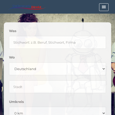
Was
Wo
Umkreis