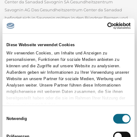
Center da Sanadad Savognin SA Gesundheitszentrum
Savognin AG Das Gesundheitszentrum Center da Sanadad
befindet sich in Savognin mitten in den Bündner Bergen und
ist für die stationäre und ambulante medizinische
Grundversorgung der Tourismusregion Surses verantwortlich.
Bei uns findet man alles...
Diese Webseite verwendet Cookies
Center da Sanadad Savognin SA - Gesundheitszentrum
Savognin AG
Wir verwenden Cookies, um Inhalte und Anzeigen zu
personalisieren, Funktionen für soziale Medien anbieten zu
können und die Zugriffe auf unsere Website zu analysieren.
Ausbildung zum Elektroniker
Außerdem geben wir Informationen zu Ihrer Verwendung unserer
Automatisierungstechnik (m/w/d)
Website an unsere Partner für soziale Medien, Werbung und
voestalpine Böhler Welding, Teil des weltweit führenden Stahl-
Analysen weiter. Unsere Partner führen diese Informationen
und Technologiekonzerns, ist mit über 100 Jahren Erfahrung,
möglicherweise mit weiteren Daten zusammen, die Sie ihnen
mehr als 50 Tochtergesellschaften und mehr als 4.000
bereitgestellt haben oder die sie im Rahmen Ihrer Nutzung der
Dienste gesammelt haben.
Vertriebspartnern weltweit ein führendes Unternehmen der
Einwilligungsauswahl
Schweißbranche. Unser umfangreiches Produktportfolio und...
Notwendig
voestalpine Böhler Welding GmbH
Sachbearbeiter/in Tiefbau
Präferenzen