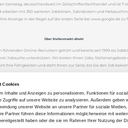
en Samstag, deutschlandweit im Zeitschriftenfachhandel und ist 7-täg
d arbeiten mit 350 weiteren Jobbörsen, Jobrobotern und Metasuchm
Ihre Anzeige in der Regel auf der ersten Seite bei www.google.de zu f
Über Stellenmarkt-direkt
 führenden Online-Recruitern gehört und bereits seit 1999 als Jobbö
Ihrer Jobsuche unterstützen. Wir bieten Ihnen Jobs, Stellenangebot
nnt Ihre Fähigkeiten und steht Ihnen zur Seite, bis Sie den Job bek
iellen Internetseiten und war eine der ersten Online-Jobbörsen. Heu
t Cookies
 Unternehmen aus Deutschland, Österreich und der Schweiz finden.
 Inhalte und Anzeigen zu personalisieren, Funktionen für sozia
en anhand von Stichworten und Orten zu suchen. Wenn Sie unsicher 
e Zugriffe auf unsere Website zu analysieren. Außerdem geben w
nen Stellenangeboten inspirieren. Wir wünschen Ihnen viel Erfolg bei
rwendung unserer Website an unsere Partner für soziale Medien
len.
re Partner führen diese Informationen möglicherweise mit weite
ereitgestellt haben oder die sie im Rahmen Ihrer Nutzung der D