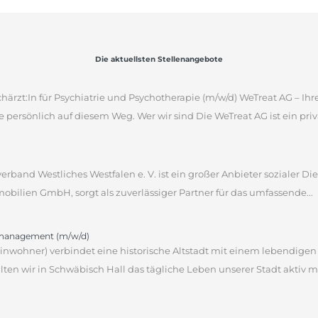
Die aktuellsten Stellenangebote
ärzt:In für Psychiatrie und Psychotherapie (m/w/d) WeTreat AG – Ihre
 persönlich auf diesem Weg. Wer wir sind Die WeTreat AG ist ein priva
verband Westliches Westfalen e. V. ist ein großer Anbieter sozialer D
obilien GmbH, sorgt als zuverlässiger Partner für das umfassende...
omanagement (m/w/d)
 Einwohner) verbindet eine historische Altstadt mit einem lebendige
en wir in Schwäbisch Hall das tägliche Leben unserer Stadt aktiv m