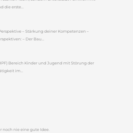
 die erste...
e Perspektive – Stärkung deiner Kompetenzen –
pektiven: – Der Bau...
 (HPF) Bereich Kinder und Jugend mit Störung der
igkeit im...
r noch nie eine gute Idee.