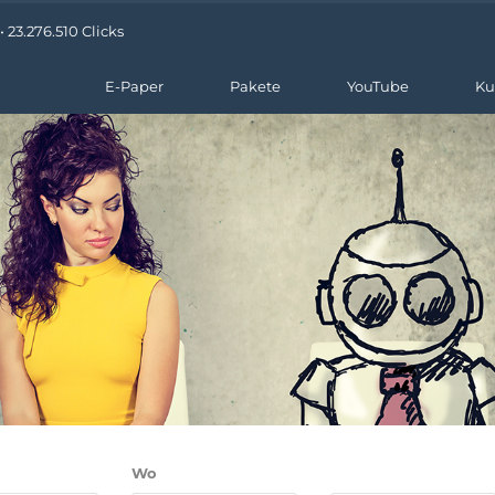
 23.276.510 Clicks
E-Paper
Pakete
YouTube
Ku
Wo