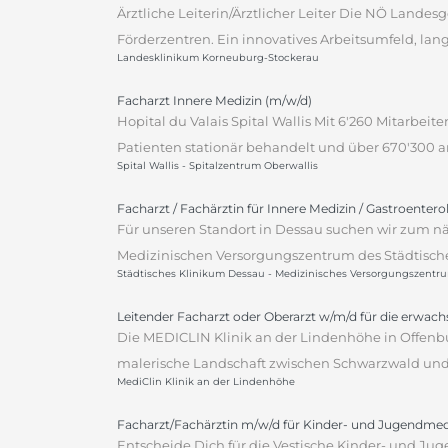
Ärztliche Leiterin/Ärztlicher Leiter Die NÖ Lande
Förderzentren. Ein innovatives Arbeitsumfeld, lan
Landesklinikum Korneuburg-Stockerau
Facharzt Innere Medizin (m/w/d)
Hopital du Valais Spital Wallis Mit 6'260 Mitarbei
Patienten stationär behandelt und über 670'300 am
Spital Wallis - Spitalzentrum Oberwallis
Facharzt / Fachärztin für Innere Medizin / Gastroentero
Für unseren Standort in Dessau suchen wir zum n
Medizinischen Versorgungszentrum des Städtischen
Städtisches Klinikum Dessau - Medizinisches Versorgungszentr
Leitender Facharzt oder Oberarzt w/m/d für die erwac
Die MEDICLIN Klinik an der Lindenhöhe in Offenbu
malerische Landschaft zwischen Schwarzwald und S
MediClin Klinik an der Lindenhöhe
Facharzt/Fachärztin m/w/d für Kinder- und Jugendmed
Entscheide Dich für die Vestische Kinder- und Jug