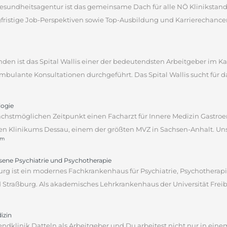
sgesundheitsagentur ist das gemeinsame Dach für alle NÖ Klinikstan
gfristige Job-Perspektiven sowie Top-Ausbildung und Karrierechancen
tenden ist das Spital Wallis einer der bedeutendsten Arbeitgeber im 
bulante Konsultationen durchgeführt. Das Spital Wallis sucht für da
logie
ächstmöglichen Zeitpunkt einen Facharzt für Innere Medizin Gastro
 Klinikums Dessau, einem der größten MVZ in Sachsen-Anhalt. Unser 
um
hsene Psychiatrie und Psychotherapie
rg ist ein modernes Fachkrankenhaus für Psychiatrie, Psychotherapi
traßburg. Als akademisches Lehrkrankenhaus der Universität Freibu
izin
endklinik Datteln als Arbeitgeber und Du arbeitest nicht nur in ein