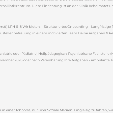
alliativzentrum. Diese Einrichtung ist an der Klinik beheimatet und
m/d) LPH 6–8 Wir bieten: – Strukturiertes Onboarding – Langfristig
ustellenbetreuung in einem motivierten Team Deine Aufgaben & Pers
sychiatrie oder Pädiatrie) Heilpädagogisch-Psychiatrische Fachstelle
 November 2026 oder nach Vereinbarung Ihre Aufgaben - Ambulante Tät
 in einer Jobbörse, nur über Soziale Medien. Eingleisig zu fahren, wa