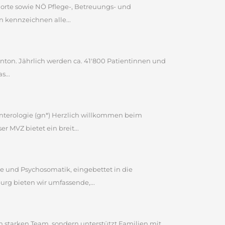
dorte sowie NÖ Pflege-, Betreuungs- und
 kennzeichnen alle...
Kanton. Jährlich werden ca. 41'800 Patientinnen und
s...
enterologie (gn*) Herzlich willkommen beim
MVZ bietet ein breit...
e und Psychosomatik, eingebettet in die
rg bieten wir umfassende,...
em starken Team, sondern unterstützt Familien mit