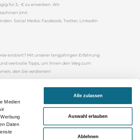
ig für 3,- € zu erwerben. Wir
aschinen (mit
inden. Social Media: Facebook, Twitter, LinkedIn
rse existiert? Mit unserer langjährigen Erfahrung
e und wertvolle Tipps, um Ihnen den Weg zum
ommen, den Sie verdienen!
te ist es eine angesehene Online-Stellenbörse, in
Alle zulassen
 Nutzen Sie das Suchfeld in unserem
le Medien
sind, wonach Sie suchen, durchstöbern Sie unser
ir
 Ihrer Bewerbung und für Ihre weitere Karriere
Auswahl erlauben
, Werbung
ren Daten
ienste
Ablehnen