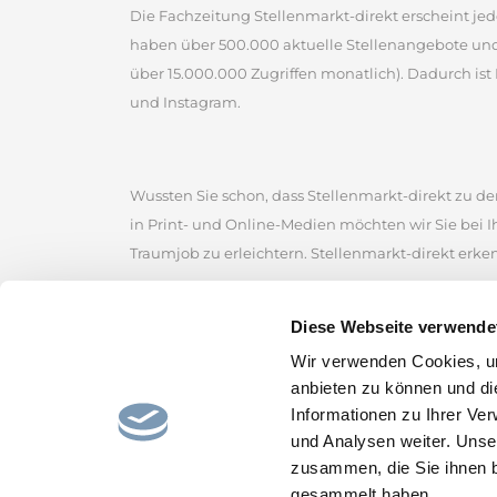
Die Fachzeitung Stellenmarkt-direkt erscheint jed
haben über 500.000 aktuelle Stellenangebote un
über 15.000.000 Zugriffen monatlich). Dadurch ist 
und Instagram.
Wussten Sie schon, dass Stellenmarkt-direkt zu den
in Print- und Online-Medien möchten wir Sie bei 
Traumjob zu erleichtern. Stellenmarkt-direkt erke
Stellenmarkt-direkt zählt zu den ältesten kommerz
Diese Webseite verwende
der Sie zahlreiche Jobangebote von renommierten
Wir verwenden Cookies, um
Stellenmarkt, um erfolgreich nach Stellenangebot
anbieten zu können und di
Stellenportal und lassen Sie sich von den gefunde
Informationen zu Ihrer Ve
und hoffen, den passenden Job für Sie bereitzustel
und Analysen weiter. Unse
zusammen, die Sie ihnen b
gesammelt haben.