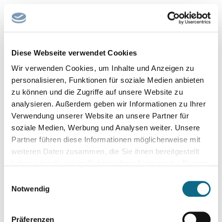
freuen wir uns, wenn sich auch Menschen mit
Zuwanderungsgeschichte bei uns bewerben.
Die Stelle steht allen Bewerbenden offen, unabhängig ihrer
geschlechtlichen Identität.
Diese Webseite verwendet Cookies
Bewerbungen von Menschen mit Behinderungen sind
Wir verwenden Cookies, um Inhalte und Anzeigen zu
ausdrücklich erwünscht. Wir werden diese nach Maßgabe des
personalisieren, Funktionen für soziale Medien anbieten
Schwerbehindertenrechtes bevorzugt berücksichtigen.
zu können und die Zugriffe auf unsere Website zu
analysieren. Außerdem geben wir Informationen zu Ihrer
Haben Sie Fragen?
Verwendung unserer Website an unsere Partner für
Fachliche Rückfragen beantwortet im Amt für Soziale
soziale Medien, Werbung und Analysen weiter. Unsere
Leistungen Frau Georgowitsch, Tel.: 05221/13-1226).
Partner führen diese Informationen möglicherweise mit
Rückfragen zum Bewerbungsverfahren beantworten Ihnen in
weiteren Daten zusammen, die Sie ihnen bereitgestellt
der Abteilung Personal- und Organisationsentwicklung Frau
haben oder die sie im Rahmen Ihrer Nutzung der Dienste
Masur, Tel.: 05221/13-18939.
gesammelt haben.
Einwilligungsauswahl
Notwendig
Haben wir Ihr Interesse geweckt? Wir freuen uns auf Ihre
Bewerbung!
Bitte nutzen Sie bis zum 20.07.2026 für Ihre Bewerbung die
Präferenzen