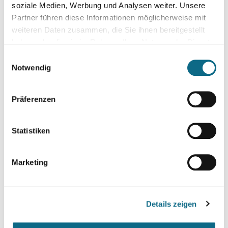
soziale Medien, Werbung und Analysen weiter. Unsere
Telefonnummer*
Partner führen diese Informationen möglicherweise mit
weiteren Daten zusammen, die Sie ihnen bereitgestellt
haben oder die sie im Rahmen Ihrer Nutzung der Dienste
gesammelt haben.
Einwilligungsauswahl
Notwendig
Alter
Präferenzen
Gehaltswunsch
Statistiken
Marketing
Arbeitszeitmodell
Details zeigen