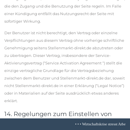
die den Zugang und die Benutzung der Seite regeln. Im Falle
einer Kündigung entfällt das Nutzungsrecht der Seite mit
sofortiger Wirkung.
Der Benutzer ist nicht berechtigt, den Vertrag oder einzelne
Verpflichtungen aus diesem Vertrag ohne vorherige schriftliche
Genehmigung seitens Stellenmarkt-direkt.de abzutreten oder
zu übertragen. Dieser Vertrag, insbesondere der Service-
Aktivierungsvertrag (“Service Activation Agreement “) stellt die
einzige vertragliche Grundlage für die Vertragsbeziehung
zwischen dem Benutzer und Stellenmarkt-direkt.de dar, soweit
nicht Stellenmarkt-direkt.de in einer Erklärung (“Legal Notice”)
oder in Materialien auf der Seite ausdrücklich etwas anderes
erklärt.
14. Regelungen zum Einstellen von
Informationen, zur Bedienung und zur
• • •
Wirtschaftskrise stresst Arbeitnehmer in
Sicherheit.