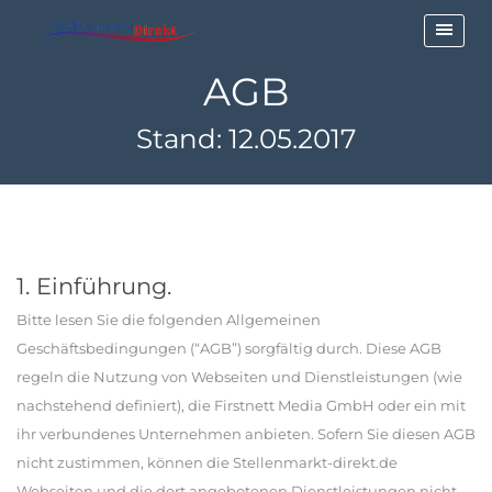
AGB
Stand: 12.05.2017
1. Einführung.
Bitte lesen Sie die folgenden Allgemeinen
Geschäftsbedingungen (“AGB”) sorgfältig durch. Diese AGB
regeln die Nutzung von Webseiten und Dienstleistungen (wie
nachstehend definiert), die Firstnett Media GmbH oder ein mit
ihr verbundenes Unternehmen anbieten. Sofern Sie diesen AGB
nicht zustimmen, können die Stellenmarkt-direkt.de
Webseiten und die dort angebotenen Dienstleistungen nicht