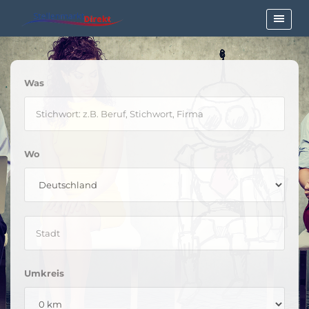
Was
Wo
Umkreis