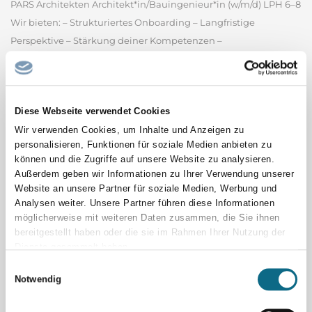
PARS Architekten Architekt*in/Bauingenieur*in (w/m/d) LPH 6–8
Wir bieten: – Strukturiertes Onboarding – Langfristige
Perspektive – Stärkung deiner Kompetenzen –
maßgeschneiderte Entwicklung – Digitalisierte
Baustellenbetreuung in einem motivierten Team Deine
Aufgaben & Perspektiven: – Der Bau...
PARS Architekten GmbH
Diese Webseite verwendet Cookies
Wir verwenden Cookies, um Inhalte und Anzeigen zu
Spitalfacharzt / Spitalfachärztin Pädiatrie
personalisieren, Funktionen für soziale Medien anbieten zu
können und die Zugriffe auf unsere Website zu analysieren.
Oberarzt oder Spitalfacharzt (m/w/d) 60 - 100% (Psychiatrie oder
Außerdem geben wir Informationen zu Ihrer Verwendung unserer
Pädiatrie) Heilpädagogisch-Psychiatrische Fachstelle (HPF)
Website an unsere Partner für soziale Medien, Werbung und
Bereich Kinder und Jugend mit Störung der intellektuellen
Analysen weiter. Unsere Partner führen diese Informationen
Entwicklung, Klinik Luzern Per 1. November 2026 oder nach
möglicherweise mit weiteren Daten zusammen, die Sie ihnen
bereitgestellt haben oder die sie im Rahmen Ihrer Nutzung der
Vereinbarung Ihre Aufgaben - Ambulante Tätigkeit im...
Dienste gesammelt haben.
Luzerner Psychiatrie AG - Klinik Luzern
Einwilligungsauswahl
Notwendig
Co-Chefarzt / Chefärztin mit Option Chefarzt /
Chefärztin Allgemeine Innere Medizin