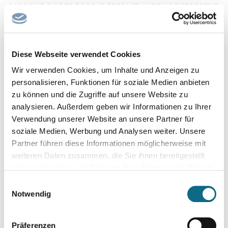
6 ABS. 1 LIT. E ODER F DSGVO ERFOLGT, HABEN SIE JEDERZEIT
DAS RECHT, AUS GRÜNDEN, DIE SICH AUS IHRER
BESONDEREN SITUATION ERGEBEN, GEGEN DIE
VERARBEITUNG IHRER PERSONENBEZOGENEN DATEN
Diese Webseite verwendet Cookies
WIDERSPRUCH EINZULEGEN; DIES GILT AUCH FÜR EIN AUF
Wir verwenden Cookies, um Inhalte und Anzeigen zu
DIESE BESTIMMUNGEN GESTÜTZTES PROFILING. DIE
personalisieren, Funktionen für soziale Medien anbieten
JEWEILIGE RECHTSGRUNDLAGE, AUF DENEN EINE
zu können und die Zugriffe auf unsere Website zu
VERARBEITUNG BERUHT, ENTNEHMEN SIE DIESER
analysieren. Außerdem geben wir Informationen zu Ihrer
DATENSCHUTZERKLÄRUNG. WENN SIE WIDERSPRUCH
Verwendung unserer Website an unsere Partner für
EINLEGEN, WERDEN WIR IHRE BETROFFENEN
soziale Medien, Werbung und Analysen weiter. Unsere
PERSONENBEZOGENEN DATEN NICHT MEHR VERARBEITEN,
Partner führen diese Informationen möglicherweise mit
ES SEI DENN, WIR KÖNNEN ZWINGENDE SCHUTZWÜRDIGE
weiteren Daten zusammen, die Sie ihnen bereitgestellt
GRÜNDE FÜR DIE VERARBEITUNG NACHWEISEN, DIE IHRE
haben oder die sie im Rahmen Ihrer Nutzung der Dienste
INTERESSEN, RECHTE UND FREIHEITEN ÜBERWIEGEN ODER
gesammelt haben.
Einwilligungsauswahl
DIE VERARBEITUNG DIENT DER GELTENDMACHUNG,
Notwendig
AUSÜBUNG ODER VERTEIDIGUNG VON RECHTSANSPRÜCHEN
(WIDERSPRUCH NACH ART. 21 ABS. 1 DSGVO).
Präferenzen