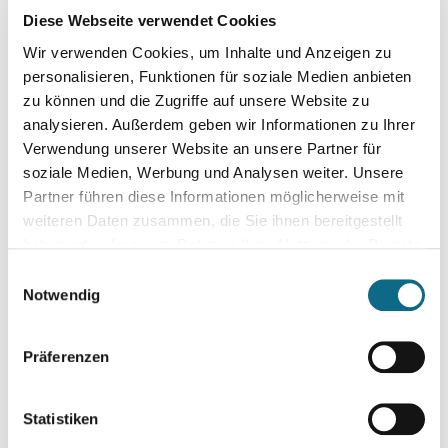
Diese Webseite verwendet Cookies
Telefonnummer*
Wir verwenden Cookies, um Inhalte und Anzeigen zu
personalisieren, Funktionen für soziale Medien anbieten
zu können und die Zugriffe auf unsere Website zu
analysieren. Außerdem geben wir Informationen zu Ihrer
Alter
Verwendung unserer Website an unsere Partner für
soziale Medien, Werbung und Analysen weiter. Unsere
Partner führen diese Informationen möglicherweise mit
weiteren Daten zusammen, die Sie ihnen bereitgestellt
Gehaltswunsch
haben oder die sie im Rahmen Ihrer Nutzung der Dienste
gesammelt haben.
Einwilligungsauswahl
Notwendig
Arbeitszeitmodell
Präferenzen
Statistiken
Anschreiben