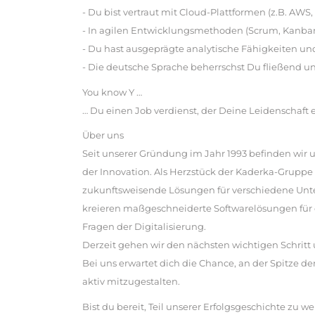
- Du bist vertraut mit Cloud-Plattformen (z.B. AWS
- In agilen Entwicklungsmethoden (Scrum, Kanban)
- Du hast ausgeprägte analytische Fähigkeiten und
- Die deutsche Sprache beherrschst Du fließend un
You know Y …
… Du einen Job verdienst, der Deine Leidenschaft
Über uns
Seit unserer Gründung im Jahr 1993 befinden wir
der Innovation. Als Herzstück der Kaderka-Gruppe 
zukunftsweisende Lösungen für verschiedene Unte
kreieren maßgeschneiderte Softwarelösungen für e
Fragen der Digitalisierung.
Derzeit gehen wir den nächsten wichtigen Schritt 
Bei uns erwartet dich die Chance, an der Spitze d
aktiv mitzugestalten.
Bist du bereit, Teil unserer Erfolgsgeschichte zu w