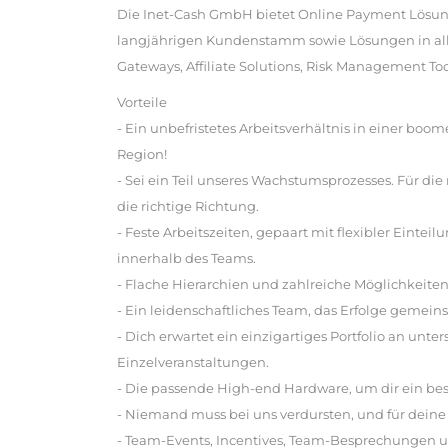
Die Inet-Cash GmbH bietet Online Payment Lösun
langjährigen Kundenstamm sowie Lösungen in al
Gateways, Affiliate Solutions, Risk Management Too
Vorteile
- Ein unbefristetes Arbeitsverhältnis in einer b
Region!
- Sei ein Teil unseres Wachstumsprozesses. Für die 
die richtige Richtung.
- Feste Arbeitszeiten, gepaart mit flexibler Ein
innerhalb des Teams.
- Flache Hierarchien und zahlreiche Möglichkeite
- Ein leidenschaftliches Team, das Erfolge gemeins
- Dich erwartet ein einzigartiges Portfolio an unt
Einzelveranstaltungen.
- Die passende High-end Hardware, um dir ein b
- Niemand muss bei uns verdursten, und für dein
- Team-Events, Incentives, Team-Besprechungen u