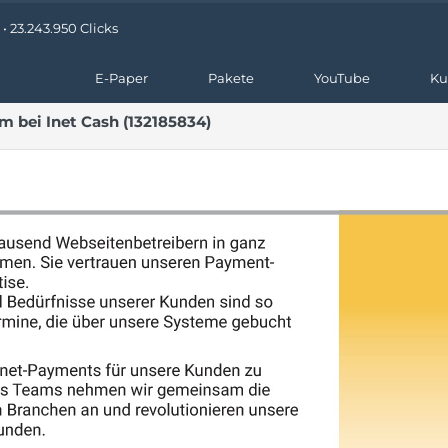
• 23.243.950 Clicks
E-Paper
Pakete
YouTube
Ku
 bei Inet Cash (132185834)