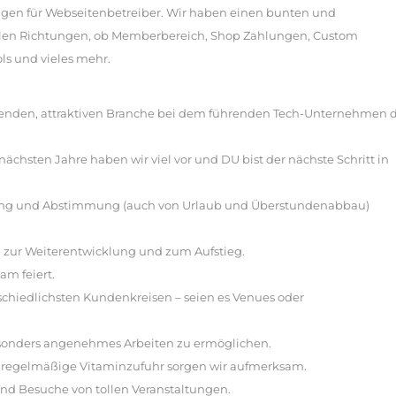
gen für Webseitenbetreiber. Wir haben einen bunten und
len Richtungen, ob Memberbereich, Shop Zahlungen, Custom
ls und vieles mehr.
oomenden, attraktiven Branche bei dem führenden Tech-Unternehmen 
nächsten Jahre haben wir viel vor und DU bist der nächste Schritt in
teilung und Abstimmung (auch von Urlaub und Überstundenabbau)
n zur Weiterentwicklung und zum Aufstieg.
am feiert.
erschiedlichsten Kundenkreisen – seien es Venues oder
esonders angenehmes Arbeiten zu ermöglichen.
e regelmäßige Vitaminzufuhr sorgen wir aufmerksam.
nd Besuche von tollen Veranstaltungen.