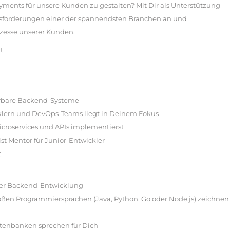
ayments für unsere Kunden zu gestalten? Mit Dir als Unterstützung
forderungen einer der spannendsten Branchen an und
ozesse unserer Kunden.
t
ierbare Backend-Systeme
lern und DevOps-Teams liegt in Deinem Fokus
icroservices und APIs implementierst
st Mentor für Junior-Entwickler
t
 der Backend-Entwicklung
roßen Programmiersprachen (Java, Python, Go oder Node.js) zeichnen
atenbanken sprechen für Dich