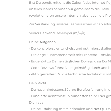
Bist Du bereit, mit uns die Zukunft des Internet-P
unseres Teams nehmen wir gemeinsam die Heraus
revolutionieren unsere internen, aber auch die Pr
Zur Verstärkung unseres Teams suchen wir ab sofor
Senior Backend Developer (m/w/d)
Deine Aufgaben
- Du konzipierst, entwickelst und optimierst skal
- Die enge Zusammenarbeit mit Frontend-Entwick
- Es gehört zu Deinen täglichen Doings, dass Du M
- Code-Reviews führst Du regelmäßig durch und bi
- Aktiv gestaltest Du die technische Architektur mi
Dein Profil
- Du hast mindestens 5 Jahre Berufserfahrung in
- Fundierte Kenntnisse in mindestens einer der g
Dich aus
- Deine Erfahrung mit relationalen und NoSQL-D