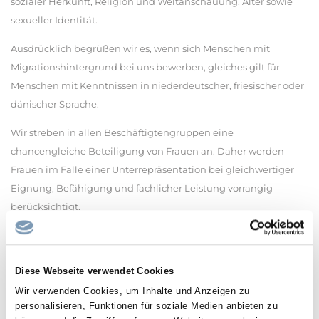
sozialer Herkunft, Religion und Weltanschauung, Alter sowie
sexueller Identität.
Ausdrücklich begrüßen wir es, wenn sich Menschen mit
Migrationshintergrund bei uns bewerben, gleiches gilt für
Menschen mit Kenntnissen in niederdeutscher, friesischer oder
dänischer Sprache.
Wir streben in allen Beschäftigtengruppen eine
chancengleiche Beteiligung von Frauen an. Daher werden
Frauen im Falle einer Unterrepräsentation bei gleichwertiger
Eignung, Befähigung und fachlicher Leistung vorrangig
berücksichtigt.
Die Vereinbarkeit von Beruf und Familie sowie die Förderung
der Teilzeitbeschäftigung liegen im
besonderen Interesse der Landesregierung. Deshalb werden an
Diese Webseite verwendet Cookies
Teilzeit interessierte Bewerberinnen und Bewerber besonders
Wir verwenden Cookies, um Inhalte und Anzeigen zu
angesprochen.
personalisieren, Funktionen für soziale Medien anbieten zu