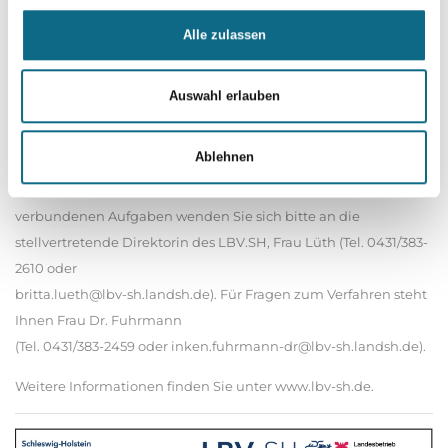
abzusehen.
Alle zulassen
Ihre personenbezogenen Daten werden zur Durchführung des
Bewerbungsverfahrens auf der Grundlage des § 85 Absatz 1 des
Auswahl erlauben
Landesbeamtengesetzes und § 15 Absatz 1 des
Landesdatenschutzgesetzes verarbeitet. Weitere Informationen
können Sie unseren Datenschutzbestimmungen entnehmen.
Ablehnen
Bei fachlichen Fragen zum Anforderungsprofil und den damit
verbundenen Aufgaben wenden Sie sich bitte an die
stellvertretende Direktorin des LBV.SH, Frau Lüth (Tel. 0431/383-
2610 oder
britta.lueth@lbv-sh.landsh.de). Für Fragen zum Verfahren steht
Ihnen Frau Dr. Fuhrmann
(Tel. 0431/383-2459 oder inken.fuhrmann-dr@lbv-sh.landsh.de).
Weitere Informationen finden Sie unter www.lbv-sh.de.