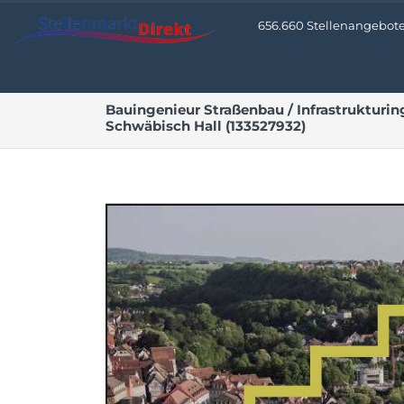
656.660 Stellenangebote •
Bauingenieur Straßenbau / Infrastrukturin
Schwäbisch Hall (133527932)