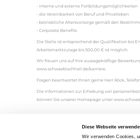
- interne und externe Fortbildungsmöglichkeiten
- die Vereinbarkeit von Beruf und Privatleben
- betriebliche Altersvorsorge gemäß den Bestim
- Corporate Benefits
Die Stelle ist entsprechend der Qualifikation bis
Arbeitsmarktzulage bis 500,00 € ist möglich.
Wir freuen uns auf Ihre aussagekräftige Bewerbung.
www.schwaebischhall.de/karriere.
Fragen beantwortet Ihnen gerne Herr Röck, Telefon (
Die Informationen zur Erhebung von personenbezo
können Sie unserer Homepage unter www.schwaeb
Jetzt bewerben
Diese Webseite verwende
Ingenieur Straßenbau Schwäbisch Hall Verkehrsing
Bauingenieur öffentlicher Dienst Schwäbisch Hal
Wir verwenden Cookies, um