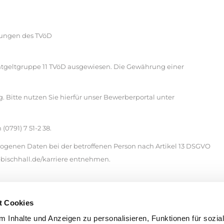
mungen des TVöD
 Entgeltgruppe 11 TVöD ausgewiesen. Die Gewährung einer
 Bitte nutzen Sie hierfür unser Bewerberportal unter
0791) 7 51-2 38.
genen Daten bei der betroffenen Person nach Artikel 13 DSGVO
ischhall.de/karriere entnehmen.
t Cookies
enieur Schwäbisch Hall Ingenieur Infrastruktur Schwäbisch Hall
l Stellenangebote Stadt Schwäbisch Hall Ingenieur Straßenbau Bade
 Inhalte und Anzeigen zu personalisieren, Funktionen für sozia