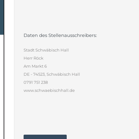
Daten des Stellenausschreibers:
Stadt Schwäbisch Hall
Herr Röck
Am Markt 6
DE - 74523, Schwäbisch Hall
0791 751 238
www.schwaebischhall.de