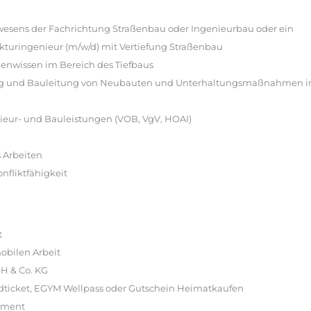
wesens der Fachrichtung Straßenbau oder Ingenieurbau oder ein
rukturingenieur (m/w/d) mit Vertiefung Straßenbau
enwissen im Bereich des Tiefbaus
nung und Bauleitung von Neubauten und Unterhaltungsmaßnahmen 
nieur- und Bauleistungen (VOB, VgV, HOAI)
 Arbeiten
fliktfähigkeit
t
mobilen Arbeit
bH & Co. KG
ndticket, EGYM Wellpass oder Gutschein Heimatkaufen
gement