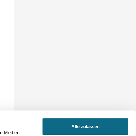
Alle zulassen
n
le Medien