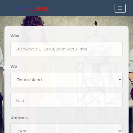
Was
Wo
Umkreis