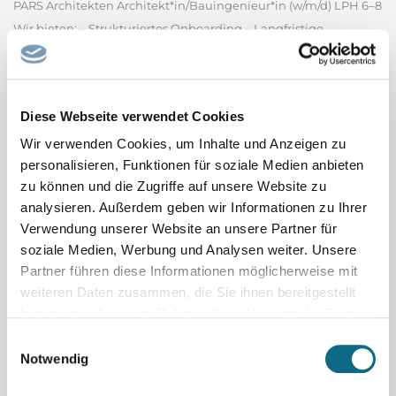
PARS Architekten Architekt*in/Bauingenieur*in (w/m/d) LPH 6–8
Wir bieten: – Strukturiertes Onboarding – Langfristige
Perspektive – Stärkung deiner Kompetenzen –
maßgeschneiderte Entwicklung – Digitalisierte
Baustellenbetreuung in einem motivierten Team Deine
Diese Webseite verwendet Cookies
Aufgaben & Perspektiven: – Der Bau...
PARS Architekten GmbH
Wir verwenden Cookies, um Inhalte und Anzeigen zu
personalisieren, Funktionen für soziale Medien anbieten
Spitalfacharzt / Spitalfachärztin Pädiatrie
zu können und die Zugriffe auf unsere Website zu
Oberarzt oder Spitalfacharzt (m/w/d) 60 - 100% (Psychiatrie oder
analysieren. Außerdem geben wir Informationen zu Ihrer
Pädiatrie) Heilpädagogisch-Psychiatrische Fachstelle (HPF)
Verwendung unserer Website an unsere Partner für
soziale Medien, Werbung und Analysen weiter. Unsere
Bereich Kinder und Jugend mit Störung der intellektuellen
Partner führen diese Informationen möglicherweise mit
Entwicklung, Klinik Luzern Per 1. November 2026 oder nach
weiteren Daten zusammen, die Sie ihnen bereitgestellt
Vereinbarung Ihre Aufgaben - Ambulante Tätigkeit im...
haben oder die sie im Rahmen Ihrer Nutzung der Dienste
Luzerner Psychiatrie AG - Klinik Luzern
gesammelt haben.
Einwilligungsauswahl
Notwendig
Co-Chefarzt / Chefärztin mit Option Chefarzt /
Chefärztin Allgemeine Innere Medizin