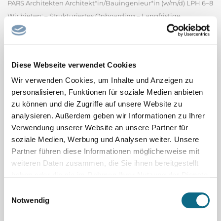
PARS Architekten Architekt*in/Bauingenieur*in (w/m/d) LPH 6–8
Wir bieten: – Strukturiertes Onboarding – Langfristige
Perspektive – Stärkung deiner Kompetenzen –
maßgeschneiderte Entwicklung – Digitalisierte
Baustellenbetreuung in einem motivierten Team Deine
Diese Webseite verwendet Cookies
Aufgaben & Perspektiven: – Der Bau...
PARS Architekten GmbH
Wir verwenden Cookies, um Inhalte und Anzeigen zu
personalisieren, Funktionen für soziale Medien anbieten
Spitalfacharzt / Spitalfachärztin Pädiatrie
zu können und die Zugriffe auf unsere Website zu
Oberarzt oder Spitalfacharzt (m/w/d) 60 - 100% (Psychiatrie oder
analysieren. Außerdem geben wir Informationen zu Ihrer
Pädiatrie) Heilpädagogisch-Psychiatrische Fachstelle (HPF)
Verwendung unserer Website an unsere Partner für
soziale Medien, Werbung und Analysen weiter. Unsere
Bereich Kinder und Jugend mit Störung der intellektuellen
Partner führen diese Informationen möglicherweise mit
Entwicklung, Klinik Luzern Per 1. November 2026 oder nach
weiteren Daten zusammen, die Sie ihnen bereitgestellt
Vereinbarung Ihre Aufgaben - Ambulante Tätigkeit im...
haben oder die sie im Rahmen Ihrer Nutzung der Dienste
Luzerner Psychiatrie AG - Klinik Luzern
gesammelt haben.
Einwilligungsauswahl
Notwendig
Co-Chefarzt / Chefärztin mit Option Chefarzt /
Chefärztin Allgemeine Innere Medizin