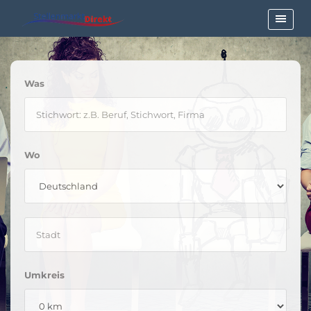
Was
Wo
Umkreis