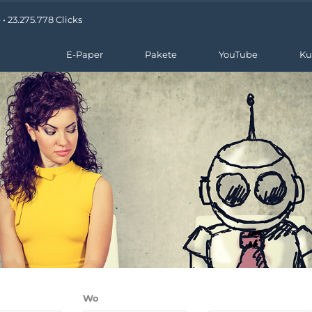
• 23.275.778 Clicks
E-Paper
Pakete
YouTube
Ku
Wo