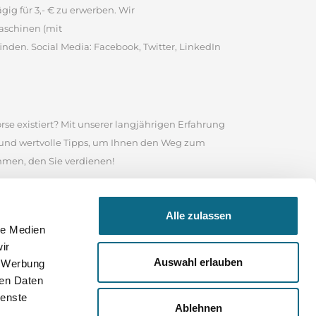
ig für 3,- € zu erwerben. Wir
aschinen (mit
inden. Social Media: Facebook, Twitter, LinkedIn
rse existiert? Mit unserer langjährigen Erfahrung
e und wertvolle Tipps, um Ihnen den Weg zum
ommen, den Sie verdienen!
te ist es eine angesehene Online-Stellenbörse, in
Alle zulassen
 Nutzen Sie das Suchfeld in unserem
le Medien
sind, wonach Sie suchen, durchstöbern Sie unser
ir
 Ihrer Bewerbung und für Ihre weitere Karriere
Auswahl erlauben
, Werbung
ren Daten
ienste
Ablehnen