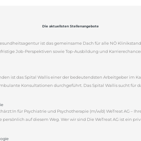
Die aktuellsten Stellenangebote
sgesundheitsagentur ist das gemeinsame Dach für alle NÖ Klinikstan
gfristige Job-Perspektiven sowie Top-Ausbildung und Karrierechancen
tenden ist das Spital Wallis einer der bedeutendsten Arbeitgeber im 
bulante Konsultationen durchgeführt. Das Spital Wallis sucht für da
ie
ärzt:In für Psychiatrie und Psychotherapie (m/w/d) WeTreat AG – Ihre
 persönlich auf diesem Weg. Wer wir sind Die WeTreat AG ist ein priva
logie