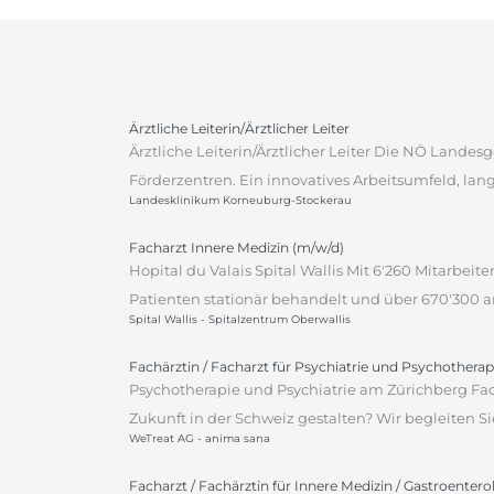
Ärztliche Leiterin/Ärztlicher Leiter
Ärztliche Leiterin/Ärztlicher Leiter Die NÖ Lande
Förderzentren. Ein innovatives Arbeitsumfeld, lan
Landesklinikum Korneuburg-Stockerau
Facharzt Innere Medizin (m/w/d)
Hopital du Valais Spital Wallis Mit 6'260 Mitarbei
Patienten stationär behandelt und über 670'300 am
Spital Wallis - Spitalzentrum Oberwallis
Fachärztin / Facharzt für Psychiatrie und Psychotherap
Psychotherapie und Psychiatrie am Zürichberg Fach
Zukunft in der Schweiz gestalten? Wir begleiten Sie
WeTreat AG - anima sana
Facharzt / Fachärztin für Innere Medizin / Gastroentero