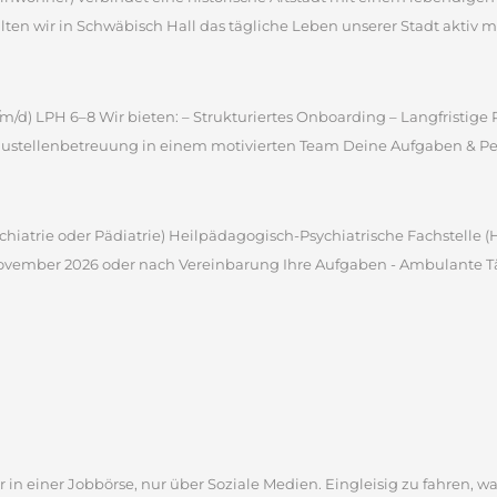
en wir in Schwäbisch Hall das tägliche Leben unserer Stadt aktiv m
m/d) LPH 6–8 Wir bieten: – Strukturiertes Onboarding – Langfristig
ustellenbetreuung in einem motivierten Team Deine Aufgaben & Pers
sychiatrie oder Pädiatrie) Heilpädagogisch-Psychiatrische Fachstelle
 November 2026 oder nach Vereinbarung Ihre Aufgaben - Ambulante Tät
 in einer Jobbörse, nur über Soziale Medien. Eingleisig zu fahren, wa