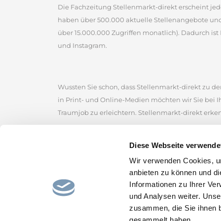
Die Fachzeitung Stellenmarkt-direkt erscheint jed
haben über 500.000 aktuelle Stellenangebote un
über 15.000.000 Zugriffen monatlich). Dadurch ist 
und Instagram.
Wussten Sie schon, dass Stellenmarkt-direkt zu den
in Print- und Online-Medien möchten wir Sie bei 
Traumjob zu erleichtern. Stellenmarkt-direkt erke
Stellenmarkt-direkt zählt zu den ältesten kommerz
Diese Webseite verwende
der Sie zahlreiche Jobangebote von renommierten
Wir verwenden Cookies, um
Stellenmarkt, um erfolgreich nach Stellenangebot
anbieten zu können und di
Stellenportal und lassen Sie sich von den gefunde
Informationen zu Ihrer Ve
und hoffen, den passenden Job für Sie bereitzustel
und Analysen weiter. Unse
zusammen, die Sie ihnen b
gesammelt haben.