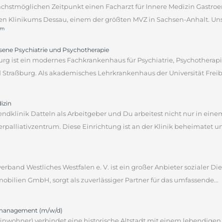
ächstmöglichen Zeitpunkt einen Facharzt für Innere Medizin Gastro
 Klinikums Dessau, einem der größten MVZ in Sachsen-Anhalt. Unser 
um
hsene Psychiatrie und Psychotherapie
rg ist ein modernes Fachkrankenhaus für Psychiatrie, Psychotherapi
traßburg. Als akademisches Lehrkrankenhaus der Universität Freibu
izin
endklinik Datteln als Arbeitgeber und Du arbeitest nicht nur in ein
alliativzentrum. Diese Einrichtung ist an der Klinik beheimatet und
verband Westliches Westfalen e. V. ist ein großer Anbieter sozialer D
obilien GmbH, sorgt als zuverlässiger Partner für das umfassende...
omanagement (m/w/d)
 Einwohner) verbindet eine historische Altstadt mit einem lebendige