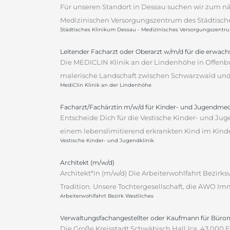
Für unseren Standort in Dessau suchen wir zum n
Medizinischen Versorgungszentrum des Städtischen
Städtisches Klinikum Dessau - Medizinisches Versorgungszentr
Leitender Facharzt oder Oberarzt w/m/d für die erwac
Die MEDICLIN Klinik an der Lindenhöhe in Offenbu
malerische Landschaft zwischen Schwarzwald und S
MediClin Klinik an der Lindenhöhe
Facharzt/Fachärztin m/w/d für Kinder- und Jugendmed
Entscheide Dich für die Vestische Kinder- und Jug
einem lebenslimitierend erkrankten Kind im Kinderp
Vestische Kinder- und Jugendklinik
Architekt (m/w/d)
Architekt*in (m/w/d) Die Arbeiterwohlfahrt Bezirks
Tradition. Unsere Tochtergesellschaft, die AWO Imm
Arbeiterwohlfahrt Bezirk Westliches
Verwaltungsfachangestellter oder Kaufmann für Bür
Die Große Kreisstadt Schwäbisch Hall (ca. 43.000