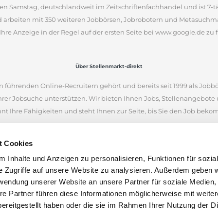
en Samstag, deutschlandweit im Zeitschriftenfachhandel und ist 7-täg
d arbeiten mit 350 weiteren Jobbörsen, Jobrobotern und Metasuchm
Ihre Anzeige in der Regel auf der ersten Seite bei www.google.de zu f
Über Stellenmarkt-direkt
 führenden Online-Recruitern gehört und bereits seit 1999 als Jobbö
Ihrer Jobsuche unterstützen. Wir bieten Ihnen Jobs, Stellenangebot
nnt Ihre Fähigkeiten und steht Ihnen zur Seite, bis Sie den Job bek
iellen Internetseiten und war eine der ersten Online-Jobbörsen. Heu
t Cookies
 Unternehmen aus Deutschland, Österreich und der Schweiz finden.
 Inhalte und Anzeigen zu personalisieren, Funktionen für sozia
en anhand von Stichworten und Orten zu suchen. Wenn Sie unsicher 
e Zugriffe auf unsere Website zu analysieren. Außerdem geben w
nen Stellenangeboten inspirieren. Wir wünschen Ihnen viel Erfolg bei
rwendung unserer Website an unsere Partner für soziale Medien
len.
re Partner führen diese Informationen möglicherweise mit weite
ereitgestellt haben oder die sie im Rahmen Ihrer Nutzung der D