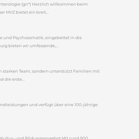
enterologie (gn*) Herzlich willkommen beim
MVZ bietet ein breit...
e und Psychosomatik, eingebettet in die
rg bieten wir umfassende,...
em starken Team, sondern unterstützt Familien mit
 die erste...
ienstleistungen und verfügt über eine 100-jährige
n Kultur- und Bildungsangebot Mit rund 900