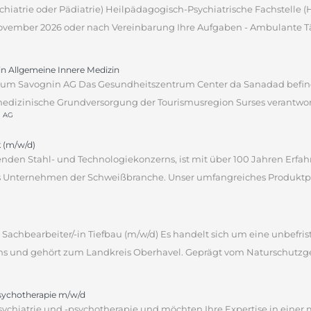
sychiatrie oder Pädiatrie) Heilpädagogisch-Psychiatrische Fachstelle
 November 2026 oder nach Vereinbarung Ihre Aufgaben - Ambulante Tät
tin Allgemeine Innere Medizin
um Savognin AG Das Gesundheitszentrum Center da Sanadad befind
edizinische Grundversorgung der Tourismusregion Surses verantwortli
n AG
 (m/w/d)
hrenden Stahl- und Technologiekonzerns, ist mit über 100 Jahren Erf
des Unternehmen der Schweißbranche. Unser umfangreiches Produktpor
Sachbearbeiter/-in Tiefbau (m/w/d) Es handelt sich um eine unbefrist
ns und gehört zum Landkreis Oberhavel. Geprägt vom Naturschutzgebi
psychotherapie m/w/d
sychiatrie und -psychotherapie und möchten Ihre Expertise in einer