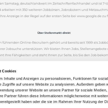
en Samstag, deutschlandweit im Zeitschriftenfachhandel und ist 7-täg
d arbeiten mit 350 weiteren Jobbörsen, Jobrobotern und Metasuchm
Ihre Anzeige in der Regel auf der ersten Seite bei www.google.de zu f
Über Stellenmarkt-direkt
 führenden Online-Recruitern gehört und bereits seit 1999 als Jobbö
Ihrer Jobsuche unterstützen. Wir bieten Ihnen Jobs, Stellenangebot
nnt Ihre Fähigkeiten und steht Ihnen zur Seite, bis Sie den Job bek
iellen Internetseiten und war eine der ersten Online-Jobbörsen. Heu
t Cookies
 Unternehmen aus Deutschland, Österreich und der Schweiz finden.
 Inhalte und Anzeigen zu personalisieren, Funktionen für sozia
en anhand von Stichworten und Orten zu suchen. Wenn Sie unsicher 
e Zugriffe auf unsere Website zu analysieren. Außerdem geben w
nen Stellenangeboten inspirieren. Wir wünschen Ihnen viel Erfolg bei
rwendung unserer Website an unsere Partner für soziale Medien
len.
re Partner führen diese Informationen möglicherweise mit weite
ereitgestellt haben oder die sie im Rahmen Ihrer Nutzung der D