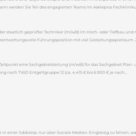
 werden Sie Teil des engagierten Teams im Asklepios Fachklinikum 
 oder staatlich geprüfter Techniker (m/w/d) im Hoch- oder Tiefbau u
antwortungsvolle Führungsposition mit viel Gestaltungsspielraum. 
itpunkt eine Sachgebietsleitung (m/w/d) für das Sachgebiet Plan- 
tung nach TVöD Entgeltgruppe 12 (ca. 4.415 € bis 6.900 € je nach...
 in einer Jobbörse, nur über Soziale Medien. Eingleisig zu fahren, wa