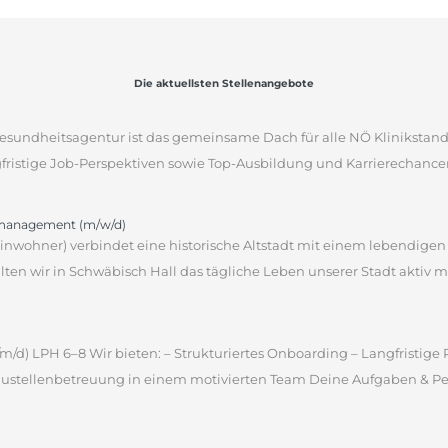
Die aktuellsten Stellenangebote
sgesundheitsagentur ist das gemeinsame Dach für alle NÖ Klinikstan
gfristige Job-Perspektiven sowie Top-Ausbildung und Karrierechancen
omanagement (m/w/d)
 Einwohner) verbindet eine historische Altstadt mit einem lebendige
en wir in Schwäbisch Hall das tägliche Leben unserer Stadt aktiv m
m/d) LPH 6–8 Wir bieten: – Strukturiertes Onboarding – Langfristig
ustellenbetreuung in einem motivierten Team Deine Aufgaben & Pers