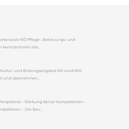
dorte sowie NÖ Pflege-, Betreuungs- und
 kennzeichnen alle...
n Kultur- und Bildungsangebot Mit rund 900
it und übernehmen...
e Perspektive – Stärkung deiner Kompetenzen –
pektiven: – Der Bau...