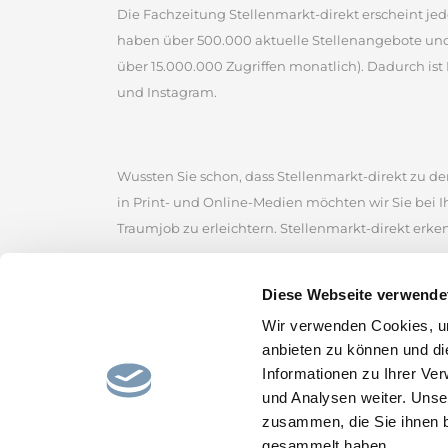
Die Fachzeitung Stellenmarkt-direkt erscheint jed
haben über 500.000 aktuelle Stellenangebote un
über 15.000.000 Zugriffen monatlich). Dadurch ist 
und Instagram.
Wussten Sie schon, dass Stellenmarkt-direkt zu den
in Print- und Online-Medien möchten wir Sie bei 
Traumjob zu erleichtern. Stellenmarkt-direkt erke
Stellenmarkt-direkt zählt zu den ältesten kommerz
Diese Webseite verwende
der Sie zahlreiche Jobangebote von renommierten
Wir verwenden Cookies, um
Stellenmarkt, um erfolgreich nach Stellenangebot
anbieten zu können und di
Stellenportal und lassen Sie sich von den gefunde
Informationen zu Ihrer Ve
und hoffen, den passenden Job für Sie bereitzustel
und Analysen weiter. Unse
zusammen, die Sie ihnen b
gesammelt haben.