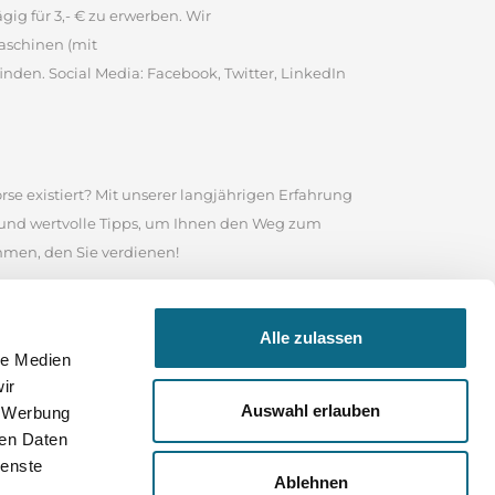
ig für 3,- € zu erwerben. Wir
aschinen (mit
inden. Social Media: Facebook, Twitter, LinkedIn
rse existiert? Mit unserer langjährigen Erfahrung
e und wertvolle Tipps, um Ihnen den Weg zum
ommen, den Sie verdienen!
te ist es eine angesehene Online-Stellenbörse, in
Alle zulassen
 Nutzen Sie das Suchfeld in unserem
le Medien
sind, wonach Sie suchen, durchstöbern Sie unser
ir
 Ihrer Bewerbung und für Ihre weitere Karriere
Auswahl erlauben
, Werbung
ren Daten
ienste
Ablehnen