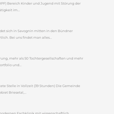
 (HPF) Bereich Kinder und Jugend mit Störung der
igkeit im...
et sich in Savognin mitten in den Bündner
ch. Bei uns findet man alles...
ahrung, mehr als 50 Tochtergesellschaften und mehr
tfolio und...
ete Stelle in Vollzeit (39 Stunden) Die Gemeinde
et Briesetal,...
 modernen Fachklinik mit wissenschaftlich