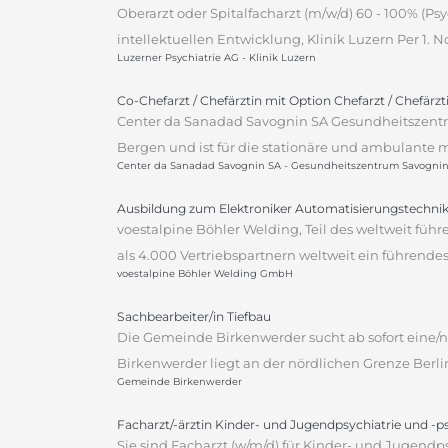
Oberarzt oder Spitalfacharzt (m/w/d) 60 - 100% (P
intellektuellen Entwicklung, Klinik Luzern Per 1.
Luzerner Psychiatrie AG - Klinik Luzern
Co-Chefarzt / Chefärztin mit Option Chefarzt / Chefärz
Center da Sanadad Savognin SA Gesundheitszentr
Bergen und ist für die stationäre und ambulante m
Center da Sanadad Savognin SA - Gesundheitszentrum Savogni
Ausbildung zum Elektroniker Automatisierungstechnik
voestalpine Böhler Welding, Teil des weltweit fü
als 4.000 Vertriebspartnern weltweit ein führen
voestalpine Böhler Welding GmbH
Sachbearbeiter/in Tiefbau
Die Gemeinde Birkenwerder sucht ab sofort eine/n 
Birkenwerder liegt an der nördlichen Grenze Berli
Gemeinde Birkenwerder
Facharzt/-ärztin Kinder- und Jugendpsychiatrie und -
Sie sind Facharzt (w/m/d) für Kinder- und Jugendp