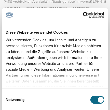
PARS Architekten Architekt*in/Bauingenieur*in (w/m/d) LPH 6–8
Wir bieten: – Strukturiertes Onboarding – Langfristige
Perspektive – Stärkung deiner Kompetenzen –
maßgeschneiderte Entwicklung – Digitalisierte
Baustellenbetreuung in einem motivierten Team Deine
Diese Webseite verwendet Cookies
Aufgaben & Perspektiven: – Der Bau...
PARS Architekten GmbH
Wir verwenden Cookies, um Inhalte und Anzeigen zu
personalisieren, Funktionen für soziale Medien anbieten
Spitalfacharzt / Spitalfachärztin Pädiatrie
zu können und die Zugriffe auf unsere Website zu
Oberarzt oder Spitalfacharzt (m/w/d) 60 - 100% (Psychiatrie oder
analysieren. Außerdem geben wir Informationen zu Ihrer
Pädiatrie) Heilpädagogisch-Psychiatrische Fachstelle (HPF)
Verwendung unserer Website an unsere Partner für
soziale Medien, Werbung und Analysen weiter. Unsere
Bereich Kinder und Jugend mit Störung der intellektuellen
Partner führen diese Informationen möglicherweise mit
Entwicklung, Klinik Luzern Per 1. November 2026 oder nach
weiteren Daten zusammen, die Sie ihnen bereitgestellt
Vereinbarung Ihre Aufgaben - Ambulante Tätigkeit im...
haben oder die sie im Rahmen Ihrer Nutzung der Dienste
Luzerner Psychiatrie AG - Klinik Luzern
gesammelt haben.
Einwilligungsauswahl
Notwendig
Co-Chefarzt / Chefärztin mit Option Chefarzt /
Chefärztin Allgemeine Innere Medizin