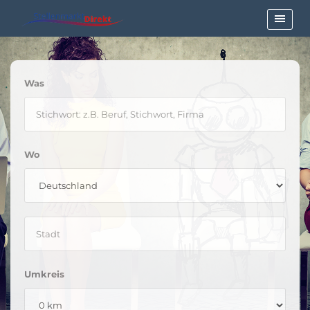
Was
Wo
Umkreis