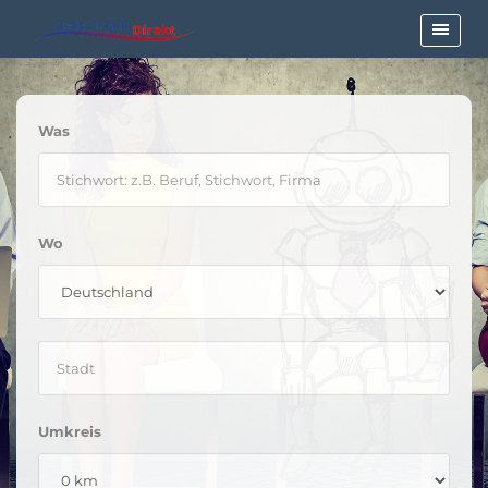
Was
Wo
Umkreis