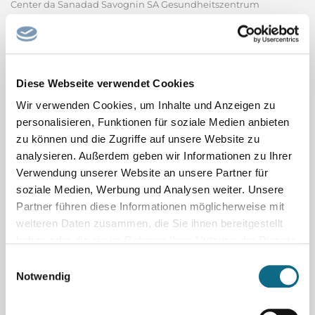
Center da Sanadad Savognin SA Gesundheitszentrum
Savognin AG Das Gesundheitszentrum Center da Sanadad
befindet sich in Savognin mitten in den Bündner Bergen und
ist für die stationäre und ambulante medizinische
Grundversorgung der Tourismusregion Surses verantwortlich.
Diese Webseite verwendet Cookies
Bei uns findet man alles...
Wir verwenden Cookies, um Inhalte und Anzeigen zu
Center da Sanadad Savognin SA - Gesundheitszentrum
Savognin AG
personalisieren, Funktionen für soziale Medien anbieten
zu können und die Zugriffe auf unsere Website zu
analysieren. Außerdem geben wir Informationen zu Ihrer
Ausbildung zum Elektroniker
Automatisierungstechnik (m/w/d)
Verwendung unserer Website an unsere Partner für
voestalpine Böhler Welding, Teil des weltweit führenden Stahl-
soziale Medien, Werbung und Analysen weiter. Unsere
Partner führen diese Informationen möglicherweise mit
und Technologiekonzerns, ist mit über 100 Jahren Erfahrung,
weiteren Daten zusammen, die Sie ihnen bereitgestellt
mehr als 50 Tochtergesellschaften und mehr als 4.000
haben oder die sie im Rahmen Ihrer Nutzung der Dienste
Vertriebspartnern weltweit ein führendes Unternehmen der
gesammelt haben.
Einwilligungsauswahl
Schweißbranche. Unser umfangreiches Produktportfolio und...
Notwendig
voestalpine Böhler Welding GmbH
Sachbearbeiter/in Tiefbau