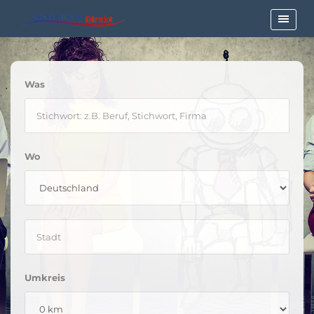
Was
Wo
Umkreis