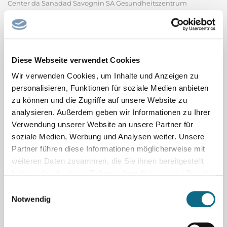
Center da Sanadad Savognin SA Gesundheitszentrum
Savognin AG Das Gesundheitszentrum Center da Sanadad
befindet sich in Savognin mitten in den Bündner Bergen und
ist für die stationäre und ambulante medizinische
Grundversorgung der Tourismusregion Surses verantwortlich.
Diese Webseite verwendet Cookies
Bei uns findet man alles...
Wir verwenden Cookies, um Inhalte und Anzeigen zu
Center da Sanadad Savognin SA - Gesundheitszentrum
Savognin AG
personalisieren, Funktionen für soziale Medien anbieten
zu können und die Zugriffe auf unsere Website zu
analysieren. Außerdem geben wir Informationen zu Ihrer
Ausbildung zum Elektroniker
Automatisierungstechnik (m/w/d)
Verwendung unserer Website an unsere Partner für
voestalpine Böhler Welding, Teil des weltweit führenden Stahl-
soziale Medien, Werbung und Analysen weiter. Unsere
Partner führen diese Informationen möglicherweise mit
und Technologiekonzerns, ist mit über 100 Jahren Erfahrung,
weiteren Daten zusammen, die Sie ihnen bereitgestellt
mehr als 50 Tochtergesellschaften und mehr als 4.000
haben oder die sie im Rahmen Ihrer Nutzung der Dienste
Vertriebspartnern weltweit ein führendes Unternehmen der
gesammelt haben.
Einwilligungsauswahl
Schweißbranche. Unser umfangreiches Produktportfolio und...
Notwendig
voestalpine Böhler Welding GmbH
Sachbearbeiter/in Tiefbau