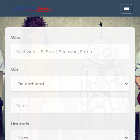
Was
Wo
Umkreis