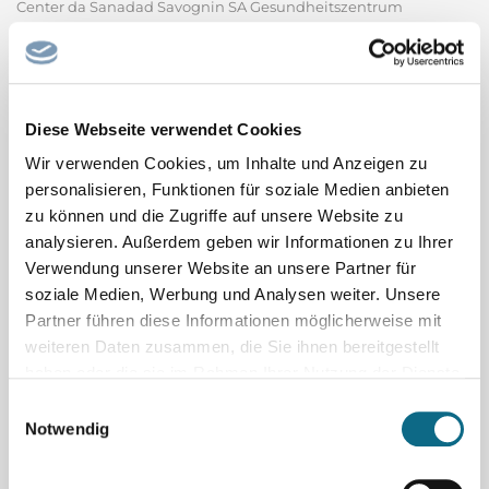
Center da Sanadad Savognin SA Gesundheitszentrum
Savognin AG Das Gesundheitszentrum Center da Sanadad
befindet sich in Savognin mitten in den Bündner Bergen und
ist für die stationäre und ambulante medizinische
Grundversorgung der Tourismusregion Surses verantwortlich.
Diese Webseite verwendet Cookies
Bei uns findet man alles...
Wir verwenden Cookies, um Inhalte und Anzeigen zu
Center da Sanadad Savognin SA - Gesundheitszentrum
Savognin AG
personalisieren, Funktionen für soziale Medien anbieten
zu können und die Zugriffe auf unsere Website zu
analysieren. Außerdem geben wir Informationen zu Ihrer
Ausbildung zum Elektroniker
Automatisierungstechnik (m/w/d)
Verwendung unserer Website an unsere Partner für
voestalpine Böhler Welding, Teil des weltweit führenden Stahl-
soziale Medien, Werbung und Analysen weiter. Unsere
Partner führen diese Informationen möglicherweise mit
und Technologiekonzerns, ist mit über 100 Jahren Erfahrung,
weiteren Daten zusammen, die Sie ihnen bereitgestellt
mehr als 50 Tochtergesellschaften und mehr als 4.000
haben oder die sie im Rahmen Ihrer Nutzung der Dienste
Vertriebspartnern weltweit ein führendes Unternehmen der
gesammelt haben.
Einwilligungsauswahl
Schweißbranche. Unser umfangreiches Produktportfolio und...
Notwendig
voestalpine Böhler Welding GmbH
Sachbearbeiter/in Tiefbau