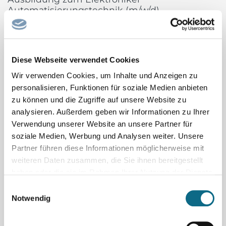
Automatisierungstechnik (m/w/d)
voestalpine Böhler Welding, Teil des weltweit führenden Stahl-
und Technologiekonzerns, ist mit über 100 Jahren Erfahrung,
mehr als 50 Tochtergesellschaften und mehr als 4.000
Diese Webseite verwendet Cookies
Vertriebspartnern weltweit ein führendes Unternehmen der
Schweißbranche. Unser umfangreiches Produktportfolio und...
Wir verwenden Cookies, um Inhalte und Anzeigen zu
voestalpine Böhler Welding GmbH
personalisieren, Funktionen für soziale Medien anbieten
zu können und die Zugriffe auf unsere Website zu
Sachbearbeiter/in Tiefbau
analysieren. Außerdem geben wir Informationen zu Ihrer
Die Gemeinde Birkenwerder sucht ab sofort eine/n
Verwendung unserer Website an unsere Partner für
Sachbearbeiter/-in Tiefbau (m/w/d) Es handelt sich um eine
soziale Medien, Werbung und Analysen weiter. Unsere
Partner führen diese Informationen möglicherweise mit
unbefristete Stelle in Vollzeit (39 Stunden) Die Gemeinde
weiteren Daten zusammen, die Sie ihnen bereitgestellt
Birkenwerder liegt an der nördlichen Grenze Berlins und
haben oder die sie im Rahmen Ihrer Nutzung der Dienste
gehört zum Landkreis Oberhavel. Geprägt vom
gesammelt haben.
Einwilligungsauswahl
Naturschutzgebiet Briesetal,...
Notwendig
Gemeinde Birkenwerder
Facharzt/-ärztin Kinder- und