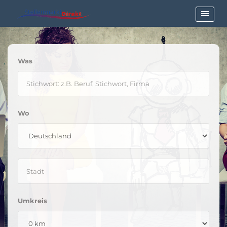
Was
Wo
Umkreis