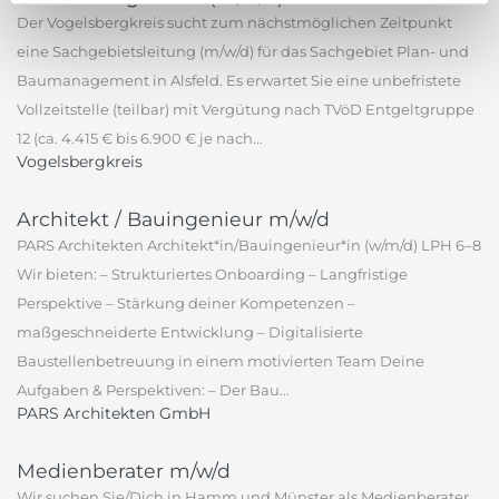
Der Vogelsbergkreis sucht zum nächstmöglichen Zeitpunkt
eine Sachgebietsleitung (m/w/d) für das Sachgebiet Plan- und
Baumanagement in Alsfeld. Es erwartet Sie eine unbefristete
Vollzeitstelle (teilbar) mit Vergütung nach TVöD Entgeltgruppe
12 (ca. 4.415 € bis 6.900 € je nach...
Vogelsbergkreis
Architekt / Bauingenieur m/w/d
PARS Architekten Architekt*in/Bauingenieur*in (w/m/d) LPH 6–8
Wir bieten: – Strukturiertes Onboarding – Langfristige
Perspektive – Stärkung deiner Kompetenzen –
maßgeschneiderte Entwicklung – Digitalisierte
Baustellenbetreuung in einem motivierten Team Deine
Aufgaben & Perspektiven: – Der Bau...
PARS Architekten GmbH
Medienberater m/w/d
Wir suchen Sie/Dich in Hamm und Münster als Medienberater