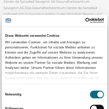
Center da Sanadad Savognin SA Gesundheitszentrum
Savognin AG Das Gesundheitszentrum Center da Sanadad
befindet sich in Savognin mitten in den Bündner Bergen und
ist für die stationäre und ambulante medizinische
Grundversorgung der Tourismusregion Surses verantwortlich.
Bei uns findet man alles...
Diese Webseite verwendet Cookies
Center da Sanadad Savognin SA - Gesundheitszentrum
Savognin AG
Wir verwenden Cookies, um Inhalte und Anzeigen zu
personalisieren, Funktionen für soziale Medien anbieten zu
können und die Zugriffe auf unsere Website zu analysieren.
Ausbildung zum Elektroniker
Außerdem geben wir Informationen zu Ihrer Verwendung unserer
Automatisierungstechnik (m/w/d)
Website an unsere Partner für soziale Medien, Werbung und
voestalpine Böhler Welding, Teil des weltweit führenden Stahl-
Analysen weiter. Unsere Partner führen diese Informationen
und Technologiekonzerns, ist mit über 100 Jahren Erfahrung,
möglicherweise mit weiteren Daten zusammen, die Sie ihnen
mehr als 50 Tochtergesellschaften und mehr als 4.000
bereitgestellt haben oder die sie im Rahmen Ihrer Nutzung der
Dienste gesammelt haben.
Vertriebspartnern weltweit ein führendes Unternehmen der
Einwilligungsauswahl
Schweißbranche. Unser umfangreiches Produktportfolio und...
Notwendig
voestalpine Böhler Welding GmbH
Sachbearbeiter/in Tiefbau
Präferenzen