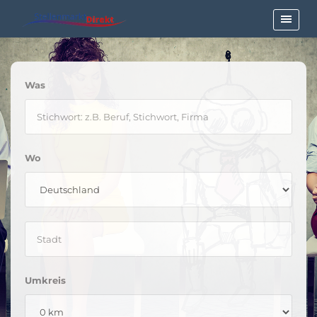
Was
Wo
Umkreis