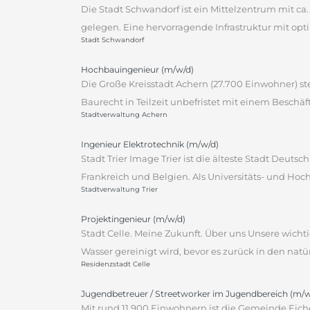
Die Stadt Schwandorf ist ein Mittelzentrum mit c
gelegen. Eine hervorragende Infrastruktur mit opt
Stadt Schwandorf
Hochbauingenieur (m/w/d)
Die Große Kreisstadt Achern (27.700 Einwohner) st
Baurecht in Teilzeit unbefristet mit einem Beschäft
Stadtverwaltung Achern
Ingenieur Elektrotechnik (m/w/d)
Stadt Trier Image Trier ist die älteste Stadt Deu
Frankreich und Belgien. Als Universitäts- und Hoch
Stadtverwaltung Trier
Projektingenieur (m/w/d)
Stadt Celle. Meine Zukunft. Über uns Unsere wichti
Wasser gereinigt wird, bevor es zurück in den natü
Residenzstadt Celle
Jugendbetreuer / Streetworker im Jugendbereich (m/w
Mit rund 11.900 Einwohnern ist die Gemeinde Eic