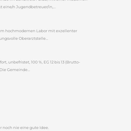
eine/n Jugendbetreuer/in,...
inem hochmodernen Labor mit exzellenter
gsvolle Oberarztstelle...
 unbefristet, 100 %, EG 12 bis 13 (Brutto-
 Die Gemeinde...
r noch nie eine gute Idee.