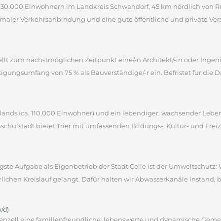
a. 30.000 Einwohnern im Landkreis Schwandorf, 45 km nördlich von R
imaler Verkehrsanbindung und eine gute öffentliche und private Vers
ellt zum nächstmöglichen Zeitpunkt eine/-n Architekt/-in oder Ingen
igungsumfang von 75 % als Bauverständige/-r ein. Befristet für die Da
tschlands (ca. 110.000 Einwohner) und ein lebendiger, wachsender Le
schulstadt bietet Trier mit umfassenden Bildungs-, Kultur- und Freiz
gste Aufgabe als Eigenbetrieb der Stadt Celle ist der Umweltschutz: 
rlichen Kreislauf gelangt. Dafür halten wir Abwasserkanäle instand, b
/d)
henzell eine familienfreundliche, lebenswerte und dynamische Geme