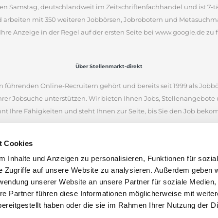
en Samstag, deutschlandweit im Zeitschriftenfachhandel und ist 7-täg
d arbeiten mit 350 weiteren Jobbörsen, Jobrobotern und Metasuchm
Ihre Anzeige in der Regel auf der ersten Seite bei www.google.de zu f
Über Stellenmarkt-direkt
 führenden Online-Recruitern gehört und bereits seit 1999 als Jobbö
Ihrer Jobsuche unterstützen. Wir bieten Ihnen Jobs, Stellenangebot
nnt Ihre Fähigkeiten und steht Ihnen zur Seite, bis Sie den Job bek
iellen Internetseiten und war eine der ersten Online-Jobbörsen. Heu
t Cookies
 Unternehmen aus Deutschland, Österreich und der Schweiz finden.
 Inhalte und Anzeigen zu personalisieren, Funktionen für sozia
en anhand von Stichworten und Orten zu suchen. Wenn Sie unsicher 
e Zugriffe auf unsere Website zu analysieren. Außerdem geben w
nen Stellenangeboten inspirieren. Wir wünschen Ihnen viel Erfolg bei
rwendung unserer Website an unsere Partner für soziale Medien
len.
re Partner führen diese Informationen möglicherweise mit weite
ereitgestellt haben oder die sie im Rahmen Ihrer Nutzung der D