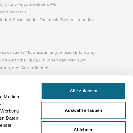
ig für 3,- € zu erwerben. Wir
aschinen (mit
inden. Social Media: Facebook, Twitter, LinkedIn
rse existiert? Mit unserer langjährigen Erfahrung
e und wertvolle Tipps, um Ihnen den Weg zum
ommen, den Sie verdienen!
te ist es eine angesehene Online-Stellenbörse, in
Alle zulassen
 Nutzen Sie das Suchfeld in unserem
le Medien
sind, wonach Sie suchen, durchstöbern Sie unser
ir
 Ihrer Bewerbung und für Ihre weitere Karriere
Auswahl erlauben
, Werbung
ren Daten
ienste
Ablehnen