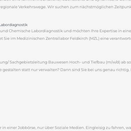
regionale Verkehrswege. Wir suchen zum nächstmöglichen Zeitpunkt 
 Labordiagnostik
che und Chemische Labordiagnostik und möchten Ihre Expertise in e
 Sie im Medizinischen Zentrallabor Feldkirch (MZL) eine verantwortun
ng/ Sachgebietsleitung Bauwesen Hoch- und Tiefbau (m/w/d) ab sofort,
e gestalten statt nur verwalten? Dann sind Sie bei uns genau richtig.
 in einer Jobbörse, nur über Soziale Medien. Eingleisig zu fahren, wa