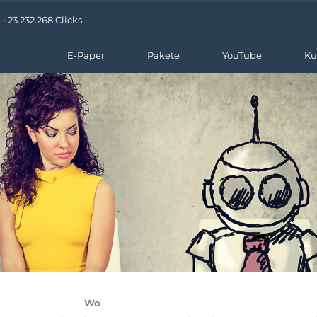
 23.232.268 Clicks
E-Paper
Pakete
YouTube
Ku
Wo