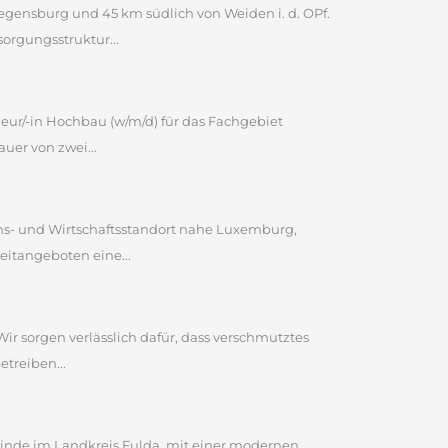
egensburg und 45 km südlich von Weiden i. d. OPf.
orgungsstruktur...
ieur/-in Hochbau (w/m/d) für das Fachgebiet
uer von zwei...
bens- und Wirtschaftsstandort nahe Luxemburg,
eitangeboten eine...
Wir sorgen verlässlich dafür, dass verschmutztes
etreiben...
inde im Landkreis Fulda, mit einer modernen