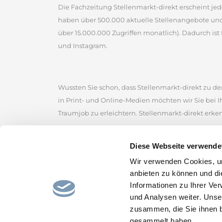
Die Fachzeitung Stellenmarkt-direkt erscheint jed
haben über 500.000 aktuelle Stellenangebote un
über 15.000.000 Zugriffen monatlich). Dadurch ist 
und Instagram.
Wussten Sie schon, dass Stellenmarkt-direkt zu den
in Print- und Online-Medien möchten wir Sie bei 
Traumjob zu erleichtern. Stellenmarkt-direkt erke
Stellenmarkt-direkt zählt zu den ältesten kommerz
Diese Webseite verwende
der Sie zahlreiche Jobangebote von renommierten
Wir verwenden Cookies, um
Stellenmarkt, um erfolgreich nach Stellenangebot
anbieten zu können und di
Stellenportal und lassen Sie sich von den gefunde
Informationen zu Ihrer Ve
und hoffen, den passenden Job für Sie bereitzustel
und Analysen weiter. Unse
zusammen, die Sie ihnen b
gesammelt haben.