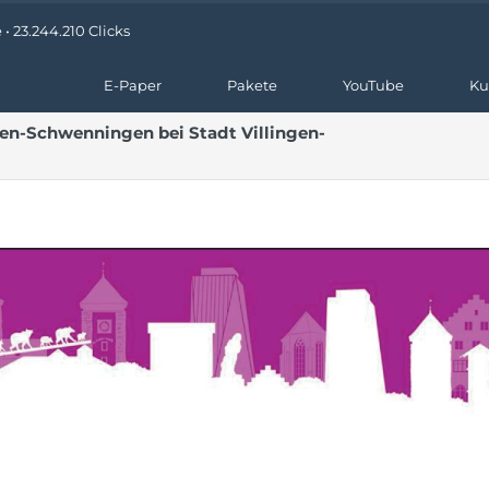
• 23.244.210 Clicks
E-Paper
Pakete
YouTube
Ku
gen-Schwenningen bei Stadt Villingen-