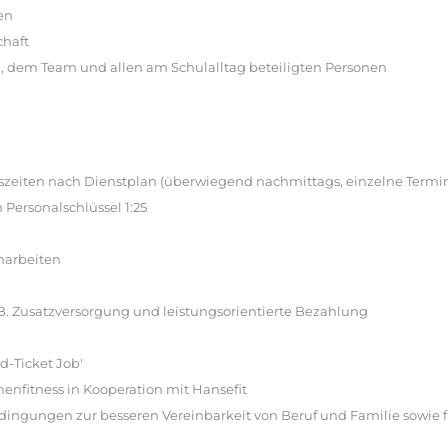
en
chaft
g, dem Team und allen am Schulalltag beteiligten Personen
tszeiten nach Dienstplan (überwiegend nachmittags, einzelne Termi
 Personalschlüssel 1:25
narbeiten
z.B. Zusatzversorgung und leistungsorientierte Bezahlung
d-Ticket Job'
nfitness in Kooperation mit Hansefit
edingungen zur besseren Vereinbarkeit von Beruf und Familie sowie f