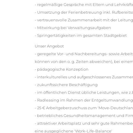
- regelmäßige Gespräche mit Eltern und Lehrkräft
- Umsetzung der Ferienbetreuung inkl. Rufbereits
- vertrauensvolle Zusammenarbeit mit der Leitun
- Mitwirkung bei Verwaltungsaufgaben
- Springertätigkeiten im gesamten Stadtgebiet
Unser Angebot
- geregelte Vor- und Nachbereitungs- sowie Arbei
können von den o. g. Zeiten abweichen), bei einem
- pädagogische Konzeption
- interkulturelles und aufgeschlossenes Zusamme
- zukunftssichere Beschäftigung
- im öffentlichen Dienst übliche Leistungen, wie 
- Radleasing im Rahmen der Entgeltumwandlung
- 25 € Arbeitgeberzuschuss zum 'Move-Deutschlan
- betriebliches Gesundheitsmanagement und Firme
- attraktiver Arbeitsplatz und sehr gute Rahmenb
eine ausgeglichene 'Work-Life-Balance'