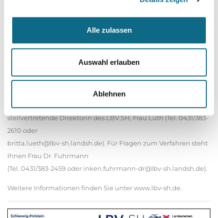
abzusehen.
Ihre personenbezogenen Daten werden zur Durchführung des
Alle zulassen
Bewerbungsverfahrens auf der Grundlage des § 85 Absatz 1 des
Landesbeamtengesetzes und § 15 Absatz 1 des
Landesdatenschutzgesetzes verarbeitet. Weitere Informationen
Auswahl erlauben
können Sie unseren Datenschutzbestimmungen entnehmen.
Bei fachlichen Fragen zum Anforderungsprofil und den damit
Ablehnen
verbundenen Aufgaben wenden Sie sich bitte an die
stellvertretende Direktorin des LBV.SH, Frau Lüth (Tel. 0431/383-
2610 oder
britta.lueth@lbv-sh.landsh.de). Für Fragen zum Verfahren steht
Ihnen Frau Dr. Fuhrmann
(Tel. 0431/383-2459 oder inken.fuhrmann-dr@lbv-sh.landsh.de).
Weitere Informationen finden Sie unter www.lbv-sh.de.