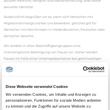
sozialer Herkunft, Religion und Weltanschauung, Alter sowie
sexueller Identität.
Ausdrücklich begrüßen wir es, wenn sich Menschen mit
Migrationshintergrund bei uns bewerben, gleiches gilt für
Menschen mit Kenntnissen in niederdeutscher, friesischer oder
dänischer Sprache.
Wir streben in allen Beschäftigtengruppen eine
chancengleiche Beteiligung von Frauen an. Daher werden
Frauen im Falle einer Unterrepräsentation bei gleichwertiger
Eignung, Befähigung und fachlicher Leistung vorrangig
berücksichtigt.
Die Vereinbarkeit von Beruf und Familie sowie die Förderung
der Teilzeitbeschäftigung liegen im
Diese Webseite verwendet Cookies
besonderen Interesse der Landesregierung. Deshalb werden an
Wir verwenden Cookies, um Inhalte und Anzeigen zu
Teilzeit interessierte Bewerberinnen und Bewerber besonders
personalisieren, Funktionen für soziale Medien anbieten
angesprochen.
zu können und die Zugriffe auf unsere Website zu