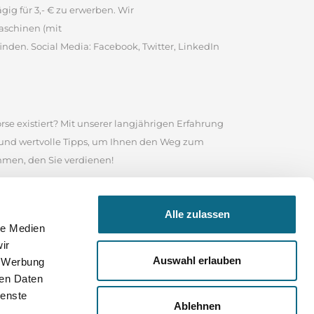
ig für 3,- € zu erwerben. Wir
aschinen (mit
inden. Social Media: Facebook, Twitter, LinkedIn
rse existiert? Mit unserer langjährigen Erfahrung
e und wertvolle Tipps, um Ihnen den Weg zum
ommen, den Sie verdienen!
te ist es eine angesehene Online-Stellenbörse, in
Alle zulassen
 Nutzen Sie das Suchfeld in unserem
le Medien
sind, wonach Sie suchen, durchstöbern Sie unser
ir
 Ihrer Bewerbung und für Ihre weitere Karriere
Auswahl erlauben
, Werbung
ren Daten
ienste
Ablehnen