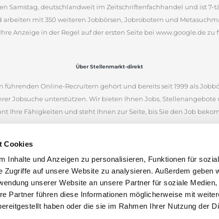
en Samstag, deutschlandweit im Zeitschriftenfachhandel und ist 7-täg
d arbeiten mit 350 weiteren Jobbörsen, Jobrobotern und Metasuchm
Ihre Anzeige in der Regel auf der ersten Seite bei www.google.de zu f
Über Stellenmarkt-direkt
 führenden Online-Recruitern gehört und bereits seit 1999 als Jobbö
Ihrer Jobsuche unterstützen. Wir bieten Ihnen Jobs, Stellenangebot
nnt Ihre Fähigkeiten und steht Ihnen zur Seite, bis Sie den Job bek
iellen Internetseiten und war eine der ersten Online-Jobbörsen. Heu
t Cookies
 Unternehmen aus Deutschland, Österreich und der Schweiz finden.
 Inhalte und Anzeigen zu personalisieren, Funktionen für sozia
en anhand von Stichworten und Orten zu suchen. Wenn Sie unsicher 
e Zugriffe auf unsere Website zu analysieren. Außerdem geben w
nen Stellenangeboten inspirieren. Wir wünschen Ihnen viel Erfolg bei
rwendung unserer Website an unsere Partner für soziale Medien
len.
re Partner führen diese Informationen möglicherweise mit weite
ereitgestellt haben oder die sie im Rahmen Ihrer Nutzung der D