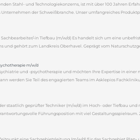
hrenden Stahl- und Technologiekonzerns, ist mit über 100 Jahren Erf
des Unternehmen der Schweißbranche. Unser umfangreiches Produktpor
Sachbearbeiter/-in Tiefbau (m/w/d) Es handelt sich um eine unbefrist
ns und gehört zum Landkreis Oberhavel. Geprägt vom Naturschutzgebi
psychotherapie m/w/d
sychiatrie und -psychotherapie und möchten Ihre Expertise in einer
 werden Sie Teil des engagierten Teams im Asklepios Fachklinikum 
 oder staatlich geprüfter Techniker (m/w/d) im Hoch- oder Tiefbau u
antwortungsvolle Führungsposition mit viel Gestaltungsspielraum. 
itpunkt eine Sachgebietsleitung (m/w/d) für das Sachgebiet Plan- 