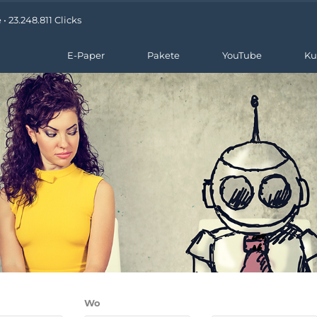
 23.248.811 Clicks
E-Paper
Pakete
YouTube
Ku
Wo