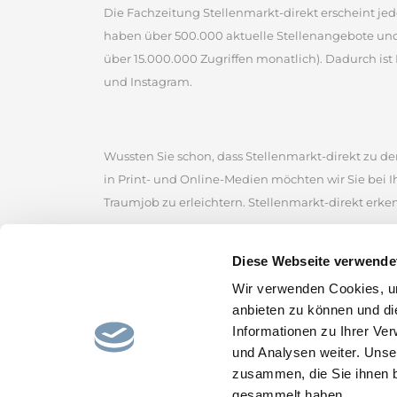
Die Fachzeitung Stellenmarkt-direkt erscheint jed
haben über 500.000 aktuelle Stellenangebote un
über 15.000.000 Zugriffen monatlich). Dadurch ist 
und Instagram.
Wussten Sie schon, dass Stellenmarkt-direkt zu den
in Print- und Online-Medien möchten wir Sie bei 
Traumjob zu erleichtern. Stellenmarkt-direkt erke
Stellenmarkt-direkt zählt zu den ältesten kommerz
Diese Webseite verwende
der Sie zahlreiche Jobangebote von renommierten
Wir verwenden Cookies, um
Stellenmarkt, um erfolgreich nach Stellenangebot
anbieten zu können und di
Stellenportal und lassen Sie sich von den gefunde
Informationen zu Ihrer Ve
und hoffen, den passenden Job für Sie bereitzustel
und Analysen weiter. Unse
zusammen, die Sie ihnen b
gesammelt haben.