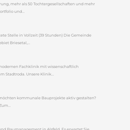
ahrung, mehr als 50 Tochtergesellschaften und mehr
tfolio und...
ete Stelle in Vollzeit (39 Stunden) Die Gemeinde
et Briesetal,...
 modernen Fachklinik mit wissenschaftlich
Stadtroda. Unsere Klinik...
nd möchten kommunale Bauprojekte aktiv gestalten?
Zum...
und Baumanagement in Alsfeld. Es erwartet Sie