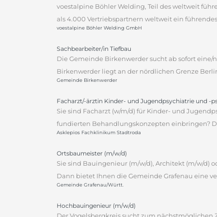
voestalpine Böhler Welding, Teil des weltweit fü
als 4.000 Vertriebspartnern weltweit ein führen
voestalpine Böhler Welding GmbH
Sachbearbeiter/in Tiefbau
Die Gemeinde Birkenwerder sucht ab sofort eine/n 
Birkenwerder liegt an der nördlichen Grenze Berli
Gemeinde Birkenwerder
Facharzt/-ärztin Kinder- und Jugendpsychiatrie und -
Sie sind Facharzt (w/m/d) für Kinder- und Jugendp
fundierten Behandlungskonzepten einbringen? Dann
Asklepios Fachklinikum Stadtroda
Ortsbaumeister (m/w/d)
Sie sind Bauingenieur (m/w/d), Architekt (m/w/d)
Dann bietet Ihnen die Gemeinde Grafenau eine ver
Gemeinde Grafenau/Württ.
Hochbauingenieur (m/w/d)
Der Vogelsbergkreis sucht zum nächstmöglichen Ze