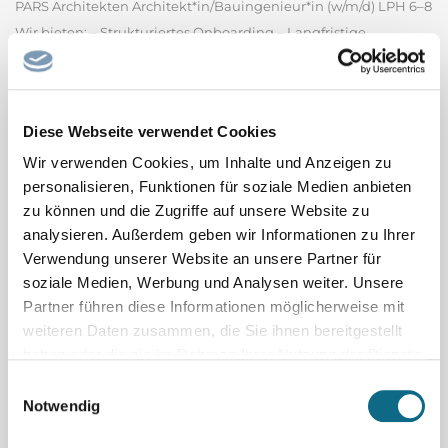
PARS Architekten Architekt*in/Bauingenieur*in (w/m/d) LPH 6–8
Wir bieten: – Strukturiertes Onboarding – Langfristige
Perspektive – Stärkung deiner Kompetenzen –
maßgeschneiderte Entwicklung – Digitalisierte
Baustellenbetreuung in einem motivierten Team Deine
Diese Webseite verwendet Cookies
Aufgaben & Perspektiven: – Der Bau...
PARS Architekten GmbH
Wir verwenden Cookies, um Inhalte und Anzeigen zu
personalisieren, Funktionen für soziale Medien anbieten
Spitalfacharzt / Spitalfachärztin Pädiatrie
zu können und die Zugriffe auf unsere Website zu
Oberarzt oder Spitalfacharzt (m/w/d) 60 - 100% (Psychiatrie oder
analysieren. Außerdem geben wir Informationen zu Ihrer
Pädiatrie) Heilpädagogisch-Psychiatrische Fachstelle (HPF)
Verwendung unserer Website an unsere Partner für
soziale Medien, Werbung und Analysen weiter. Unsere
Bereich Kinder und Jugend mit Störung der intellektuellen
Partner führen diese Informationen möglicherweise mit
Entwicklung, Klinik Luzern Per 1. November 2026 oder nach
weiteren Daten zusammen, die Sie ihnen bereitgestellt
Vereinbarung Ihre Aufgaben - Ambulante Tätigkeit im...
haben oder die sie im Rahmen Ihrer Nutzung der Dienste
Luzerner Psychiatrie AG - Klinik Luzern
gesammelt haben.
Einwilligungsauswahl
Notwendig
Co-Chefarzt / Chefärztin mit Option Chefarzt /
Chefärztin Allgemeine Innere Medizin