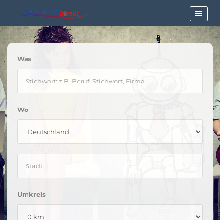
Was
Wo
Umkreis