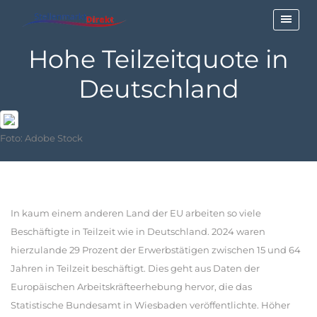
Hohe Teilzeitquote in
Deutschland
Foto: Adobe Stock
In kaum einem anderen Land der EU arbeiten so viele
Beschäftigte in Teilzeit wie in Deutschland. 2024 waren
hierzulande 29 Prozent der Erwerbstätigen zwischen 15 und 64
Jahren in Teilzeit beschäftigt. Dies geht aus Daten der
Europäischen Arbeitskräfteerhebung hervor, die das
Statistische Bundesamt in Wiesbaden veröffentlichte. Höher