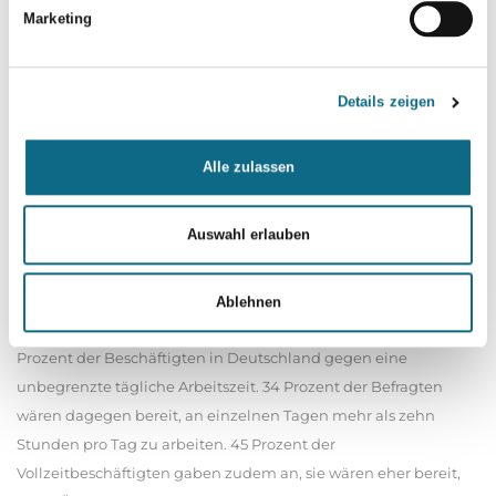
Sozialwissenschaftlichen Instituts der gewerkschaftsnahen
Marketing
Hans-Böckler-Stiftung. «Die Bundesregierung kann darauf
aufbauen, indem sie die Vereinbarkeit von Beruf und Familie
weiter stärkt, etwa durch kluge Arbeitszeitmodelle, die
Details zeigen
planbare und maßvolle Tagesarbeitszeiten fördern.» Die Pläne,
die tägliche Höchstarbeitszeit abzuschaffen, gingen dagegen
Alle zulassen
in die falsche Richtung. «Sehr lange Tagesarbeitszeiten
machten es Menschen mit Sorgeverpflichtung schwerer,
Auswahl erlauben
erwerbstätig zu sein.» Mehrheit lehnt unbegrenzte tägliche
Arbeitszeit ab: Eine aktuelle Umfrage des Instituts für
Arbeitsmarkt- und Berufsforschung der Bundesagentur für
Ablehnen
Arbeit (IAB) bestätigt diese Vorbehalte. Demnach sind 73
Prozent der Beschäftigten in Deutschland gegen eine
unbegrenzte tägliche Arbeitszeit. 34 Prozent der Befragten
wären dagegen bereit, an einzelnen Tagen mehr als zehn
Stunden pro Tag zu arbeiten. 45 Prozent der
Vollzeitbeschäftigten gaben zudem an, sie wären eher bereit,