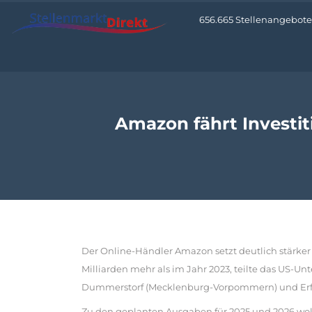
656.665 Stellenangebote 
Amazon fährt Investi
Der Online-Händler Amazon setzt deutlich stärker 
Milliarden mehr als im Jahr 2023, teilte das US
Dummerstorf (Mecklenburg-Vorpommern) und Erfurt
Zu den geplanten Ausgaben für 2025 und 2026 wollt