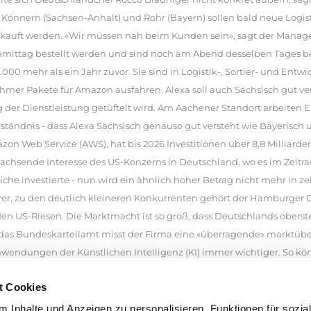
 Könnern (Sachsen-Anhalt) und Rohr (Bayern) sollen bald neue Logis
rkauft werden. «Wir müssen nah beim Kunden sein», sagt der Manage
hmittag bestellt werden und sind noch am Abend desselben Tages 
00 mehr als ein Jahr zuvor. Sie sind in Logistik-, Sortier- und Entw
hmer Pakete für Amazon ausfahren. Alexa soll auch Sächsisch gut 
er Dienstleistung getüftelt wird. Am Aachener Standort arbeiten En
rständnis - dass Alexa Sächsisch genauso gut versteht wie Bayeris
n Web Service (AWS), hat bis 2026 Investitionen über 8,8 Milliarden 
chsende Interesse des US-Konzerns in Deutschland, wo es im Zeitrau
e investierte - nun wird ein ähnlich hoher Betrag nicht mehr in z
er, zu den deutlich kleineren Konkurrenten gehört der Hamburger 
den US-Riesen. Die Marktmacht ist so groß, dass Deutschlands ober
 das Bundeskartellamt misst der Firma eine «überragende» marktüb
nwendungen der Künstlichen Intelligenz (KI) immer wichtiger. So k
einem speziellen Thema fragen. In den USA stellte das Unternehmen
t Cookies
-Marktplatz - verkaufen. Das KI-Tool soll den Unternehmern die Arbe
llmählich zu Neige geht. Außerdem kann der KI-Assistent Werbemaß
 Inhalte und Anzeigen zu personalisieren, Funktionen für sozia