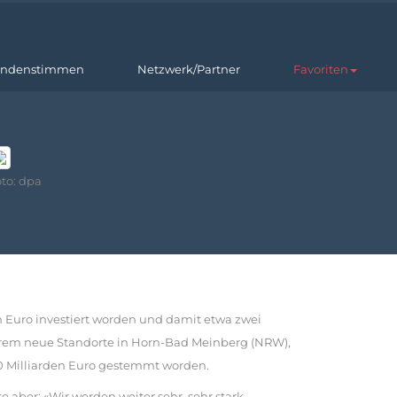
ndenstimmen
Netzwerk/Partner
Favoriten
to: dpa
n Euro investiert worden und damit etwa zwei
derem neue Standorte in Horn-Bad Meinberg (NRW),
0 Milliarden Euro gestemmt worden.
aber: «Wir werden weiter sehr, sehr stark