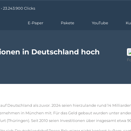
• 23.243.900 Clicks
E-Paper
Pakete
YouTube
Ku
tionen in Deutschland hoch
Fo
auf Deutschland als zuvor. 2024 seien hierzulande rund 14 Milliarde
-Unternehmen in München mit. Für das Geld gebaut wurden unter an
 (Thüringen). Seit 2010 seien Investitionen über insgesamt etwa 9
e sich Deutschlandchef Rocco Bräuniger nicht konkret äußern, sagte 