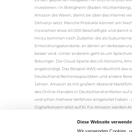
investieren.» In Bietigheim (Baden-Württemberg),
Amazon die Waren, damit sie über das Internet ve
Delivery» setzt: Manche Produkte können am Nac
inzwischen etwa 40.000 Beschäftigte und damit 4.0
Hinzu kommen noch Zusteller, die als Subunterne
Entwicklungsstandorte, an denen an Verbesserung d
besser wird. «Unter anderem geht es um Sprachve
Bräuniger. Die Cloud-Sparte des US-Konzerns, Amazo
angekündigt. Das Beispiel AWS verdeutlicht das wa
Deutschland Rechenkapazitäten und andere Bereich
Jahren. Amazon ist mit großem Abstand Marktführ
des Online-Handels in Deutschland entfallen auf 
und schon mehrere Verfahren eingeleitet haben -
Digitalkonzern setzt auf KI: Für Amazon werden A
anderer Käufer zusammenfassen lassen oder nach 
Diese Webseite verwende
vor, die ihre Waren über Amazon - also den Amazon
nachbestellen, wenn sie in einem Amazon-Lager a
Wir verwenden Cookies, um