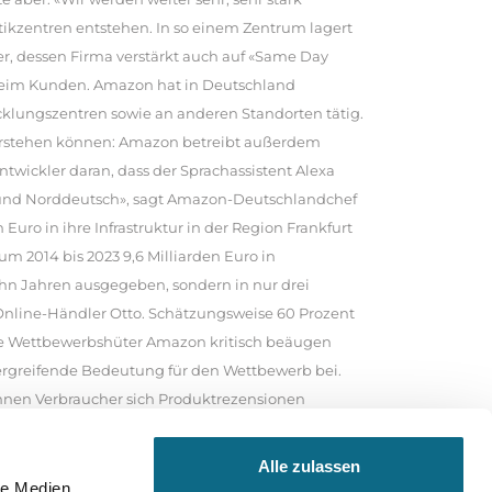
tikzentren entstehen. In so einem Zentrum lagert
r, dessen Firma verstärkt auch auf «Same Day
beim Kunden. Amazon hat in Deutschland
icklungszentren sowie an anderen Standorten tätig.
verstehen können: Amazon betreibt außerdem
twickler daran, dass der Sprachassistent Alexa
ch und Norddeutsch», sagt Amazon-Deutschlandchef
Euro in ihre Infrastruktur in der Region Frankfurt
m 2014 bis 2023 9,6 Milliarden Euro in
ehn Jahren ausgegeben, sondern in nur drei
Online-Händler Otto. Schätzungsweise 60 Prozent
ste Wettbewerbshüter Amazon kritisch beäugen
ergreifende Bedeutung für den Wettbewerb bei.
önnen Verbraucher sich Produktrezensionen
 kürzlich einen KI-Assistenten für Unternehmen
it erleichtern und etwa selbstständig Ware
Alle zulassen
nahmen für Produkte einleiten sowie Befehle zur
le Medien