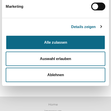
wichtiger Schritt für mehr Gerechtigkeit und Anerkennung
Marketing
derer, die unser Land Tag für Tag am Laufen halten.» Die
Regierung schätzt in ihrer Begründung zur Verordnung, dass
auf Arbeitgeber im kommenden Jahr durch den Schritt
Details zeigen
zusätzliche Lohnkosten in Höhe von rund 2,2 Milliarden und im
Jahr darauf um rund 3,4 Milliarden Euro zukommen könnten.
Alle zulassen
«Bei vollständiger Überwälzung der Lohnerhöhungen»
könnten Preise für einzelne Waren und Dienstleistungen
moderat steigen. Nennenswerte Auswirkungen auf das
Auswahl erlauben
gesamtwirtschaftliche Preisniveau, insbesondere das
Verbraucherpreisniveau, seien nicht zu erwarten, heißt es
Ablehnen
weiter. (Text: dpa)
Home
Impressum