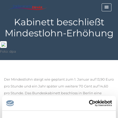
Kabinett beschließt
Mindestlohn-Erhöhung
Foto: dpa
Der Mindestlohn steigt wie geplant zum 1. Januar auf 13,90 Euro
pro Stunde und ein Jahr später um weitere 70 Cent auf 14,60
pro Stunde. Das Bundeskabinett beschloss in Berlin eine
entsprechende Verordnung. Eine weitere Zustimmung durch
Bundestag oder Bundesrat ist nicht nötig.
Grundlage für die Anhebung ist eine Empfehlung der