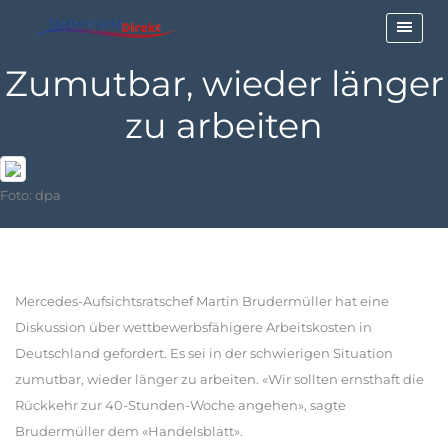
Zumutbar, wieder länger
zu arbeiten
Foto: dpa
Mercedes-Aufsichtsratschef Martin Brudermüller hat eine
Diskussion über wettbewerbsfähigere Arbeitskosten in
Deutschland gefordert. Es sei in der schwierigen Situation
zumutbar, wieder länger zu arbeiten. «Wir sollten ernsthaft die
Rückkehr zur 40-Stunden-Woche angehen», sagte
Brudermüller dem «Handelsblatt».