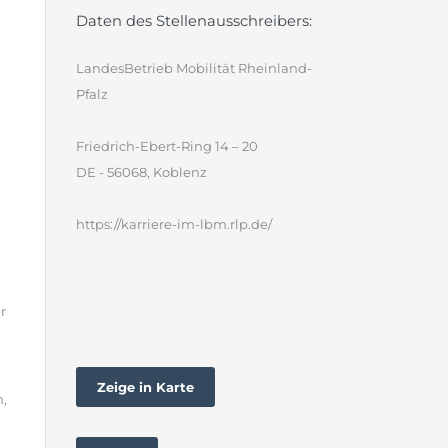
Daten des Stellenausschreibers:
LandesBetrieb Mobilität Rheinland-
Pfalz
Friedrich-Ebert-Ring 14 – 20
DE - 56068, Koblenz
https://karriere-im-lbm.rlp.de/
n
r
Zeige in Karte
,