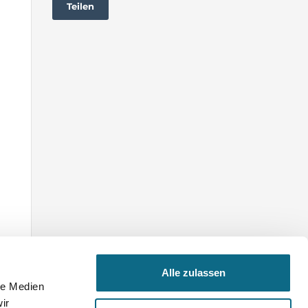
Teilen
Alle zulassen
le Medien
ir