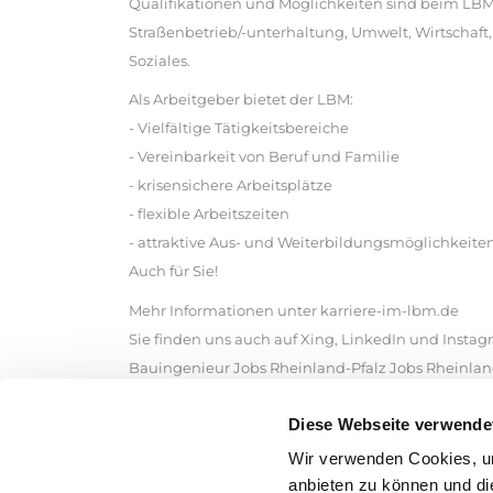
Qualifikationen und Möglichkeiten sind beim LBM 
Straßenbetrieb/-unterhaltung, Umwelt, Wirtschaft, 
Soziales.
Als Arbeitgeber bietet der LBM:
- Vielfältige Tätigkeitsbereiche
- Vereinbarkeit von Beruf und Familie
- krisensichere Arbeitsplätze
- flexible Arbeitszeiten
- attraktive Aus- und Weiterbildungsmöglichkeite
Auch für Sie!
Mehr Informationen unter karriere-im-lbm.de
Sie finden uns auch auf Xing, LinkedIn und Insta
Bauingenieur Jobs Rheinland-Pfalz Jobs Rheinland
Rheinland-Pfalz Stellenangebote Bauingenieur R
Diese Webseite verwende
Stellenanzeigen Bauingenieur Rheinland-Pfalz St
Bauingenieur Rheinland-Pfalz Kimeta Bauingenie
Wir verwenden Cookies, um
Bauingenieur Rheinland-Pfalz Jobangebote Bauin
anbieten zu können und di