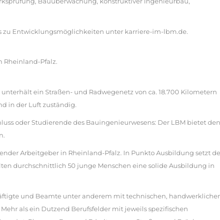
erksprüfung, Bauüberwachung, konstruktiver Ingenieurbau,
s zu Entwicklungsmöglichkeiten unter karriere-im-lbm.de.
in Rheinland-Pfalz.
d unterhält ein Straßen- und Radwegenetz von ca. 18.700 Kilometern
d in der Luft zuständig.
luss oder Studierende des Bauingenieurwesens: Der LBM bietet de
n.
tender Arbeitgeber in Rheinland-Pfalz. In Punkto Ausbildung setzt de
lten durchschnittlich 50 junge Menschen eine solide Ausbildung in
äftigte und Beamte unter anderem mit technischen, handwerklichen
ehr als ein Dutzend Berufsfelder mit jeweils spezifischen