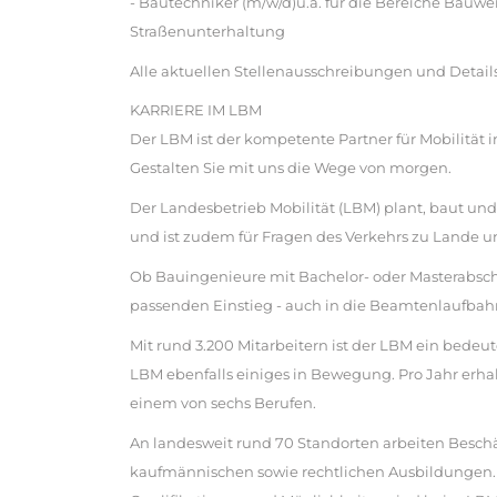
- Bautechniker (m/w/d)u.a. für die Bereiche Bauw
Straßenunterhaltung
Alle aktuellen Stellenausschreibungen und Detail
KARRIERE IM LBM
Der LBM ist der kompetente Partner für Mobilität 
Gestalten Sie mit uns die Wege von morgen.
Der Landesbetrieb Mobilität (LBM) plant, baut un
und ist zudem für Fragen des Verkehrs zu Lande un
Ob Bauingenieure mit Bachelor- oder Masterabsch
passenden Einstieg - auch in die Beamtenlaufbah
Mit rund 3.200 Mitarbeitern ist der LBM ein bedeu
LBM ebenfalls einiges in Bewegung. Pro Jahr erha
einem von sechs Berufen.
An landesweit rund 70 Standorten arbeiten Besch
kaufmännischen sowie rechtlichen Ausbildungen. M