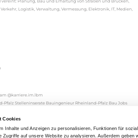
vereint: Planung, Bau und Erhaltung von Straßen und Brücken,
Verkehr, Logistik, Verwaltung, Vermessung, Elektronik, IT, Medien,
n
gram @karriere.im.lbm
-Pfalz Stelleninserate Bauingenieur Rheinland-Pfalz Bau Jobs
heinland-Pfalz Stellenangebote Bauingenieur Rheinland-Pfalz
t Cookies
elleninserate Bauingenieur Rheinland-Pfalz meine Stadt
ur Rheinland-Pfalz Stepstone Bauingenieur Rheinland-Pfalz Indeed
 Inhalte und Anzeigen zu personalisieren, Funktionen für sozia
genieur Rheinland-Pfalz Jobsuche Bauingenieur Rheinland-Pfalz
e Zugriffe auf unsere Website zu analysieren. Außerdem geben w