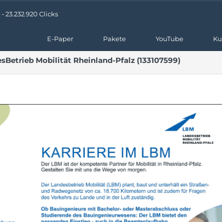
 23.232.920 Clicks
E-Paper
Pakete
YouTube
Ku
sBetrieb Mobilität Rheinland-Pfalz (133107599)