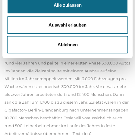
hinterher. Tesla-Chef Musk hatte 2020 angekündigt, er wolle
Alle zulassen
das Werk bei Berlin zur weltgrößten Batteriefabrik machen. Im
Dezember hatte Tesla angekündigt, voraussichtlich ab 2027 bis
zu acht Gigawattstunden Batteriezellen pro Jahr zu
Auswahl erlauben
produzieren. Eine Gigawattstunde entspricht einer Million
Kilowattstunden. Ein Tesla Model Y Standard verbraucht 13,1
Ablehnen
Kilowattstunden pro 100 Kilometer. Früheres Ziel noch nicht
erreicht! Tesla öffnete die Gigafactory Berlin-Brandenburg vor
rund vier Jahren und peilte in einer ersten Phase 500.000 Autos
im Jahr an, die Zielzahl sollte mit einem Ausbau auf eine
Million im Jahr verdoppelt werden. Mit 6.000 Fahrzeugen pro
Woche wären es rechnerisch 300.000 im Jahr. Vor etwas mehr
als zwei Jahren arbeiteten dort rund 12.400 Menschen. Dann
sank die Zahl um 1.700 bis zu diesem Jahr. Zuletzt waren in der
Gigafactory Berlin-Brandenburg nach Unternehmensangaben
10.700 Menschen beschäftigt. Tesla will voraussichtlich auch
rund 500 Leiharbeitnehmer im Laufe des Jahres in feste
Arbeitsverhältnisse übernehmen. (Text: dpa)