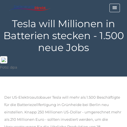
Tesla will Millionen in
Batterien stecken - 1.500
neue Jobs
Foto: dpa
Der US-Elektroautobauer Tesla will mehr als 1.500 Beschäftigte
für die Batteriezellfertigung in Grünheide bei Berlin neu
einstellen. Knapp 250 Millionen US-Dollar - umgerechnet mehr
als 210 Millionen Euro - sollten investiert werden, um die
Voraussetzungen für die jährliche Produktion von 18