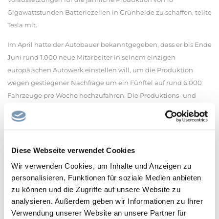
Gigawattstunden Batteriezellen in Grünheide zu schaffen, teilte
Tesla mit.
Im April hatte der Autobauer bekanntgegeben, dass er bis Ende
Juni rund 1.000 neue Mitarbeiter in seinem einzigen
europäischen Autowerk einstellen will, um die Produktion
wegen gestiegener Nachfrage um ein Fünftel auf rund 6.000
Fahrzeuge pro Woche hochzufahren. Die Produktions- und
Zulassungszahlen waren gesunken, nun sieht Tesla eine
Trendwende. Von Zelle bis E-Auto - Tesla will alles an einem
Standort: «Von der Batteriezelle bis zu Elektrofahrzeugen soll ab
voraussichtlich 2027 alles an einem Standort produziert
Diese Webseite verwendet Cookies
werden», kündigte das Unternehmen an. «Das ist einzigartig in
Wir verwenden Cookies, um Inhalte und Anzeigen zu
Europa.» Damit ist Tesla nach eigener Einschätzung
personalisieren, Funktionen für soziale Medien anbieten
widerstandsfähiger. Für das Hochfahren der
zu können und die Zugriffe auf unsere Website zu
Batteriezellfertigung würden mehr Arbeitskräfte benötigt. Der
analysieren. Außerdem geben wir Informationen zu Ihrer
Personalbedarf in der Batteriezellfertigung belaufe sich auf
Verwendung unserer Website an unsere Partner für