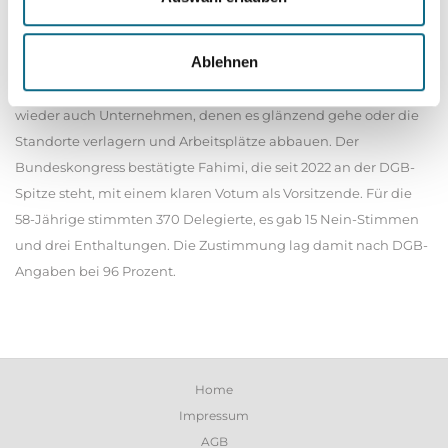
den kleinen und mittleren Einkommen führt und gleichzeitig
die extrem hohen Einkommen eben auch stärker in die
Ablehnen
Verantwortung zieht.» Sie wandte sich gegen pauschale
Steuersenkungen für die Wirtschaft. Davon profitierten immer
wieder auch Unternehmen, denen es glänzend gehe oder die
Standorte verlagern und Arbeitsplätze abbauen. Der
Bundeskongress bestätigte Fahimi, die seit 2022 an der DGB-
Spitze steht, mit einem klaren Votum als Vorsitzende. Für die
58-Jährige stimmten 370 Delegierte, es gab 15 Nein-Stimmen
und drei Enthaltungen. Die Zustimmung lag damit nach DGB-
Angaben bei 96 Prozent.
Home
Impressum
AGB