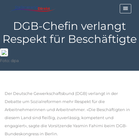
DGB-Chefin verlangt
Respekt für Beschäftigte
Foto: dpa
Der Deutsche Gewerkschaftsbund (DGB) verlangt in der
Debatte um Sozialreformen mehr Respekt für die
Arbeitnehmerinnen und Arbeitnehmer. «Die Beschäftigten in
diesem Land sind fleißig, zuverlässig, kompetent und
engagiert», sagte die Vorsitzende Yasmin Fahimi beim DGB-
Bundeskongress in Berlin.