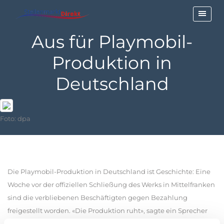
Aus für Playmobil-
Produktion in
Deutschland
Foto: dpa
Die Playmobil-Produktion in Deutschland ist Geschichte: Eine
Woche vor der offiziellen Schließung des Werks in Mittelfranken
sind die verbliebenen Beschäftigten gegen Bezahlung
freigestellt worden. «Die Produktion ruht», sagte ein Sprecher
des Herstellers Horst Brandstätter Group.