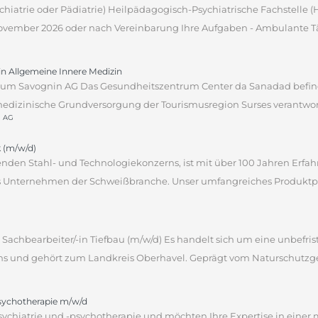
sychiatrie oder Pädiatrie) Heilpädagogisch-Psychiatrische Fachstelle
 November 2026 oder nach Vereinbarung Ihre Aufgaben - Ambulante Tät
tin Allgemeine Innere Medizin
um Savognin AG Das Gesundheitszentrum Center da Sanadad befind
edizinische Grundversorgung der Tourismusregion Surses verantwortli
n AG
 (m/w/d)
hrenden Stahl- und Technologiekonzerns, ist mit über 100 Jahren Erf
des Unternehmen der Schweißbranche. Unser umfangreiches Produktpor
Sachbearbeiter/-in Tiefbau (m/w/d) Es handelt sich um eine unbefrist
ns und gehört zum Landkreis Oberhavel. Geprägt vom Naturschutzgebi
psychotherapie m/w/d
sychiatrie und -psychotherapie und möchten Ihre Expertise in einer