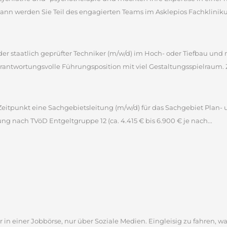
 werden Sie Teil des engagierten Teams im Asklepios Fachklinikum 
 oder staatlich geprüfter Techniker (m/w/d) im Hoch- oder Tiefbau u
antwortungsvolle Führungsposition mit viel Gestaltungsspielraum. 
itpunkt eine Sachgebietsleitung (m/w/d) für das Sachgebiet Plan- 
tung nach TVöD Entgeltgruppe 12 (ca. 4.415 € bis 6.900 € je nach...
 in einer Jobbörse, nur über Soziale Medien. Eingleisig zu fahren, wa