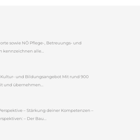
dorte sowie NÖ Pflege-, Betreuungs- und
 kennzeichnen alle...
n Kultur- und Bildungsangebot Mit rund 900
it und übernehmen...
e Perspektive – Stärkung deiner Kompetenzen –
pektiven: – Der Bau...