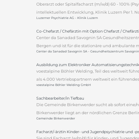
Oberarzt oder Spitalfacharzt (m/w/d) 60 - 100% (P
intellektuellen Entwicklung, Klinik Luzern Per 1.
Luzerner Psychiatrie AG - Klinik Luzern
Co-Chefarzt / Chefärztin mit Option Chefarzt / Chefärz
Center da Sanadad Savognin SA Gesundheitszentr
Bergen und ist für die stationäre und ambulante m
Center da Sanadad Savognin SA - Gesundheitszentrum Savogni
Ausbildung zum Elektroniker Automatisierungstechnik
voestalpine Böhler Welding, Teil des weltweit fü
als 4.000 Vertriebspartnern weltweit ein führen
voestalpine Böhler Welding GmbH
Sachbearbeiter/in Tiefbau
Die Gemeinde Birkenwerder sucht ab sofort eine/n 
Birkenwerder liegt an der nördlichen Grenze Berli
Gemeinde Birkenwerder
Facharzt/-ärztin Kinder- und Jugendpsychiatrie und -
Sie sind Facharzt (w/m/d) für Kinder- und Jugendp