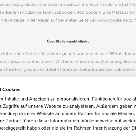
en Samstag, deutschlandweit im Zeitschriftenfachhandel und ist 7-täg
d arbeiten mit 350 weiteren Jobbörsen, Jobrobotern und Metasuchm
Ihre Anzeige in der Regel auf der ersten Seite bei www.google.de zu f
Über Stellenmarkt-direkt
 führenden Online-Recruitern gehört und bereits seit 1999 als Jobbö
Ihrer Jobsuche unterstützen. Wir bieten Ihnen Jobs, Stellenangebot
nnt Ihre Fähigkeiten und steht Ihnen zur Seite, bis Sie den Job bek
iellen Internetseiten und war eine der ersten Online-Jobbörsen. Heu
t Cookies
 Unternehmen aus Deutschland, Österreich und der Schweiz finden.
 Inhalte und Anzeigen zu personalisieren, Funktionen für sozia
en anhand von Stichworten und Orten zu suchen. Wenn Sie unsicher 
e Zugriffe auf unsere Website zu analysieren. Außerdem geben w
nen Stellenangeboten inspirieren. Wir wünschen Ihnen viel Erfolg bei
rwendung unserer Website an unsere Partner für soziale Medien
len.
re Partner führen diese Informationen möglicherweise mit weite
ereitgestellt haben oder die sie im Rahmen Ihrer Nutzung der D