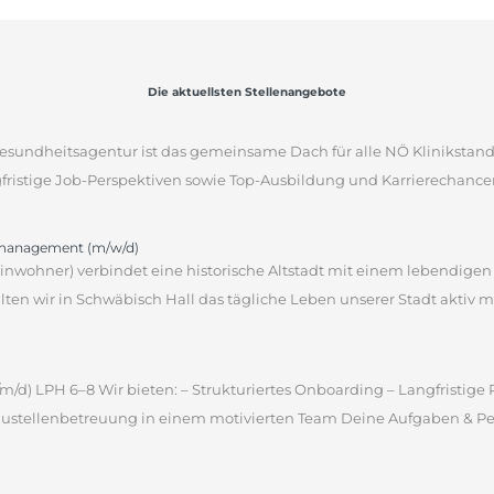
Die aktuellsten Stellenangebote
sgesundheitsagentur ist das gemeinsame Dach für alle NÖ Klinikstan
gfristige Job-Perspektiven sowie Top-Ausbildung und Karrierechancen
omanagement (m/w/d)
 Einwohner) verbindet eine historische Altstadt mit einem lebendige
en wir in Schwäbisch Hall das tägliche Leben unserer Stadt aktiv m
m/d) LPH 6–8 Wir bieten: – Strukturiertes Onboarding – Langfristig
ustellenbetreuung in einem motivierten Team Deine Aufgaben & Pers