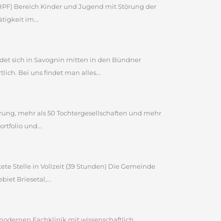
 (HPF) Bereich Kinder und Jugend mit Störung der
igkeit im...
et sich in Savognin mitten in den Bündner
ch. Bei uns findet man alles...
ahrung, mehr als 50 Tochtergesellschaften und mehr
tfolio und...
ete Stelle in Vollzeit (39 Stunden) Die Gemeinde
et Briesetal,...
 modernen Fachklinik mit wissenschaftlich