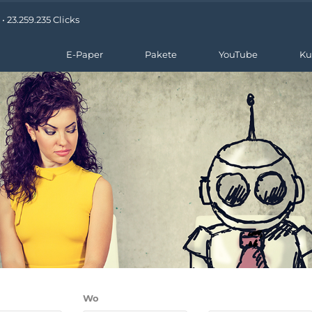
 23.259.235 Clicks
E-Paper
Pakete
YouTube
Ku
Wo