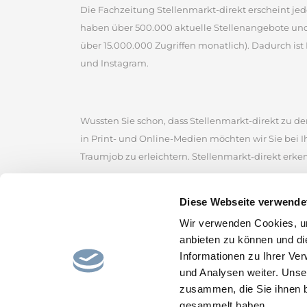
Die Fachzeitung Stellenmarkt-direkt erscheint jed
haben über 500.000 aktuelle Stellenangebote un
über 15.000.000 Zugriffen monatlich). Dadurch ist 
und Instagram.
Wussten Sie schon, dass Stellenmarkt-direkt zu den
in Print- und Online-Medien möchten wir Sie bei 
Traumjob zu erleichtern. Stellenmarkt-direkt erke
Stellenmarkt-direkt zählt zu den ältesten kommerz
Diese Webseite verwende
der Sie zahlreiche Jobangebote von renommierten
Wir verwenden Cookies, um
Stellenmarkt, um erfolgreich nach Stellenangebot
anbieten zu können und di
Stellenportal und lassen Sie sich von den gefunde
Informationen zu Ihrer Ve
und hoffen, den passenden Job für Sie bereitzustel
und Analysen weiter. Unse
zusammen, die Sie ihnen b
gesammelt haben.