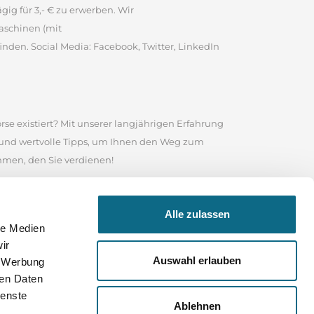
ig für 3,- € zu erwerben. Wir
aschinen (mit
inden. Social Media: Facebook, Twitter, LinkedIn
rse existiert? Mit unserer langjährigen Erfahrung
e und wertvolle Tipps, um Ihnen den Weg zum
ommen, den Sie verdienen!
te ist es eine angesehene Online-Stellenbörse, in
Alle zulassen
 Nutzen Sie das Suchfeld in unserem
le Medien
sind, wonach Sie suchen, durchstöbern Sie unser
ir
 Ihrer Bewerbung und für Ihre weitere Karriere
Auswahl erlauben
, Werbung
ren Daten
ienste
Ablehnen