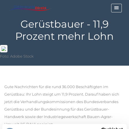
Gerüstbauer - 11,9
Prozent mehr Lohn
Foto: Adobe Stock
Gute Nachrichten für die rund 36.000 Beschäftigten im
Gerüstbau: Ihr Lohn steigt um 11,9 Prozent. Darauf haben sich
jetzt die Verhandlungskommissionen des Bundesverbandes
Gerüstbau und der Bundesinnung für das Gerüstbauer-
Handwerk sowie der Industriegewerkschaft Bauen-Agrar-
Umwelt (IG BAU) geeinigt.