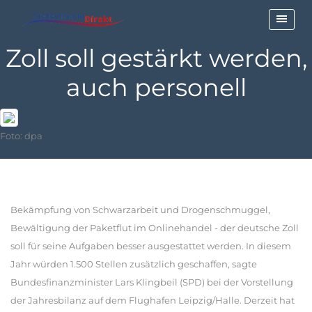
Zoll soll gestärkt werden,
auch personell
Foto: dpa
Bekämpfung von Schwarzarbeit und Drogenschmuggel,
Bewältigung der Paketflut im Onlinehandel - der deutsche Zoll
soll für seine Aufgaben besser ausgestattet werden. In diesem
Jahr würden 1.500 Stellen zusätzlich geschaffen, sagte
Bundesfinanzminister Lars Klingbeil (SPD) bei der Vorstellung
der Jahresbilanz auf dem Flughafen Leipzig/Halle. Derzeit hat