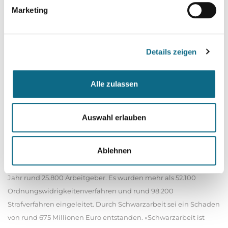
Bekämpfung des internationalen Rauschgifthandels ist ein
Marketing
weiterer Schwerpunkt der Arbeit des Zolls. Voriges Jahr seien
bundesweit rund 12.600 Ermittlungenverfahren in diesem
Bereich eingeleitet worden. Zumeist kämen die Drogen - vor
Details zeigen
allem Kokain - über den Seeweg nach Deutschland. Insgesamt
stellte der Zoll bundesweit rund 69 Tonnen Betäubungsmittel
Alle zulassen
sicher, darunter mehr als 54 Tonnen Marihuana und rund 6,5
Tonnen Kokain. Außerdem fanden die Zöllner rund 256
Millionen Zigaretten, rund 7.500 verbotene Waffen und 1,8
Auswahl erlauben
Millionen Stück Munition. Fast 100.000 Strafverfahren wegen
Schwarzarbeit! Für die Bekämpfung illegaler Beschäftigung ist
Ablehnen
die Finanzkontrolle Schwarzarbeit (FKS) des Zolls zuständig.
Deren Mitarbeiterinnen und Mitarbeiter überprüften voriges
Jahr rund 25.800 Arbeitgeber. Es wurden mehr als 52.100
Ordnungswidrigkeitenverfahren und rund 98.200
Strafverfahren eingeleitet. Durch Schwarzarbeit sei ein Schaden
von rund 675 Millionen Euro entstanden. «Schwarzarbeit ist