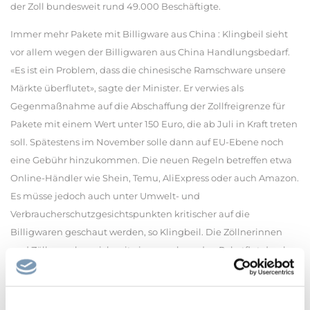
der Zoll bundesweit rund 49.000 Beschäftigte.
Immer mehr Pakete mit Billigware aus China : Klingbeil sieht
vor allem wegen der Billigwaren aus China Handlungsbedarf.
«Es ist ein Problem, dass die chinesische Ramschware unsere
Märkte überflutet», sagte der Minister. Er verwies als
Gegenmaßnahme auf die Abschaffung der Zollfreigrenze für
Pakete mit einem Wert unter 150 Euro, die ab Juli in Kraft treten
soll. Spätestens im November solle dann auf EU-Ebene noch
eine Gebühr hinzukommen. Die neuen Regeln betreffen etwa
Online-Händler wie Shein, Temu, AliExpress oder auch Amazon.
Es müsse jedoch auch unter Umwelt- und
Verbraucherschutzgesichtspunkten kritischer auf die
Billigwaren geschaut werden, so Klingbeil. Die Zöllnerinnen
und Zöllner sehen sich mit einer wachsenden Paketflut durch
den internationalen Onlinehandel - insbesondere aus China -
konfrontiert. Voriges Jahr seien knapp 790 Millionen
Warensendungen mit einem Wert von 1,4 Billionen Euro