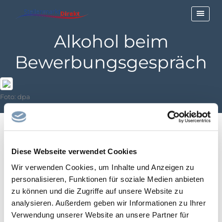
Alkohol beim
Bewerbungsgespräch
Foto: dpa
Empfänger von Sozialleistungen wie der neuen
Diese Webseite verwendet Cookies
Grundsicherung können künftig Leistungen gekürzt
Wir verwenden Cookies, um Inhalte und Anzeigen zu
bekommen, wenn sie ungepflegt oder unter Alkohol zum
personalisieren, Funktionen für soziale Medien anbieten
Vorstellungsgespräch erscheinen. Das geht aus einer
zu können und die Zugriffe auf unsere Website zu
aktualisierten Weisung der Bundesagentur für Arbeit an die
analysieren. Außerdem geben wir Informationen zu Ihrer
Jobcenter hervor. Zuerst hatte die «Bild»-Zeitung berichtet.
Verwendung unserer Website an unsere Partner für