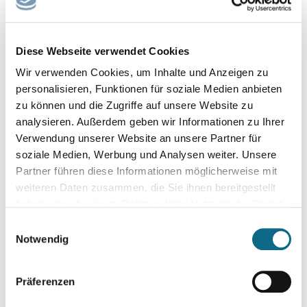
Position: Facharzt Pneumologie (m/w/d)
Standort: Hamburg – Stephansplatz
Arbeitszeit: Vollzeit oder Teilzeit
Diese Webseite verwendet Cookies
Beschäftigungsart: Festanstellung
Wir verwenden Cookies, um Inhalte und Anzeigen zu
personalisieren, Funktionen für soziale Medien anbieten
Werden Sie Teil des MEDIZINICUM und gestalten Sie
zu können und die Zugriffe auf unsere Website zu
gemeinsam mit uns die medizinische Versorgung von morgen.
analysieren. Außerdem geben wir Informationen zu Ihrer
Verwendung unserer Website an unsere Partner für
Facharzt Pneumologie Hamburg, Pneumologe (m/w/d),
soziale Medien, Werbung und Analysen weiter. Unsere
Pneumologie Jobs Hamburg, Facharzt Lungenheilkunde,
Partner führen diese Informationen möglicherweise mit
Pneumologie Vollzeit, Pneumologie Teilzeit, Allergologie
weiteren Daten zusammen, die Sie ihnen bereitgestellt
Hamburg, Schlafmedizin Hamburg, Arztjob Hamburg, MVZ
haben oder die sie im Rahmen Ihrer Nutzung der Dienste
Hamburg, Facharztstelle Pneumologie, ambulante
gesammelt haben.
Einwilligungsauswahl
Pneumologie, Lungenfacharzt Hamburg, Stellenangebote
Notwendig
Pneumologie, Karriere Pneumologie Hamburg.
Präferenzen