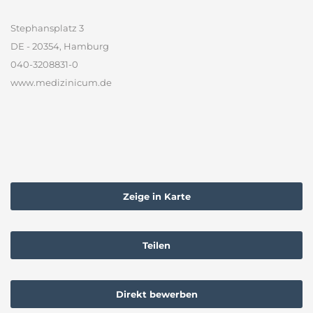
Stephansplatz 3
DE - 20354, Hamburg
040-3208831-0
www.medizinicum.de
Zeige in Karte
Teilen
Direkt bewerben