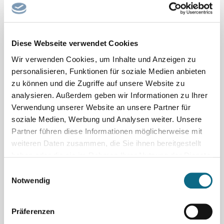
oder Geodätin bzw. Geodät. Geodäsie ist die Wissenschaft von
der Vermessung und Aufteilung der Erde in Punkte, Linien und
Flächen. Mit Hilfe der Geodäsie machen Sie die Welt für alle
Menschen überschau- und berechenbar. Sie möchten...
Diese Webseite verwendet Cookies
Kreis Siegen-Wittgenstein
Wir verwenden Cookies, um Inhalte und Anzeigen zu
personalisieren, Funktionen für soziale Medien anbieten
Kämmerer / Kämmerin (m/w/d)
zu können und die Zugriffe auf unsere Website zu
Die Stadt Schwandorf ist ein Mittelzentrum mit ca. 30.000
analysieren. Außerdem geben wir Informationen zu Ihrer
Einwohnern im Landkreis Schwandorf, 45 km nördlich von
Verwendung unserer Website an unsere Partner für
Regensburg und 45 km südlich von Weiden i. d. OPf. gelegen.
soziale Medien, Werbung und Analysen weiter. Unsere
Eine hervorragende Infrastruktur mit optimaler
Partner führen diese Informationen möglicherweise mit
Verkehrsanbindung und eine gute öffentliche und private
weiteren Daten zusammen, die Sie ihnen bereitgestellt
haben oder die sie im Rahmen Ihrer Nutzung der Dienste
Versorgungsstruktur...
Stadt Schwandorf
gesammelt haben.
Einwilligungsauswahl
Notwendig
Hochbauingenieur (m/w/d)
Die Große Kreisstadt Achern (27.700 Einwohner) stellt zum
Präferenzen
nächstmöglichen Zeitpunkt eine/-n Architekt/-in oder