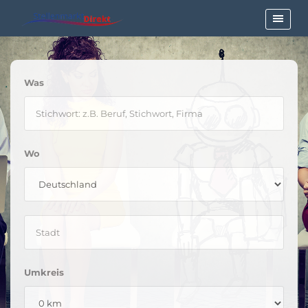
Was
Wo
Umkreis