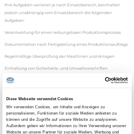
Ihre Aufgaben variieren je nach Einsatzbereich, beinhalten
jedoch unabhängig vom Einsatzbereich die folgenden
Aufgaben:
Verantwortung für einen reibungslosen Produktionsprozess
Dokumentation nach Fertigstellung eines Produktionsauftrags
Regelmäßige Überprüfung der Maschinen und Anlagen
Einhaltung von Sicherheits- und Umweltvorschriften
Qualifikationen
Das bringen Sie mit:
Ausbildung und/oder Erfahrung in einem technischen oder
Diese Webseite verwendet Cookies
handwerklichen Beruf
Wir verwenden Cookies, um Inhalte und Anzeigen zu
personalisieren, Funktionen für soziale Medien anbieten zu
Interesse an einer handwerklichen Tätigkeit und/oder Tätigkeit
können und die Zugriffe auf unsere Website zu analysieren.
als Maschinen- und Anlagenbediener (m/w/d) sowie Freude an
Außerdem geben wir Informationen zu Ihrer Verwendung unserer
der Arbeit im Produktionsbereich
Website an unsere Partner für soziale Medien, Werbung und