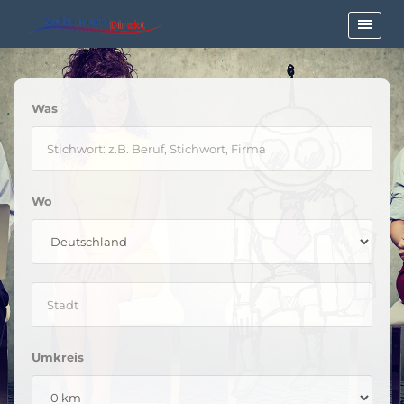
Was
Wo
Umkreis