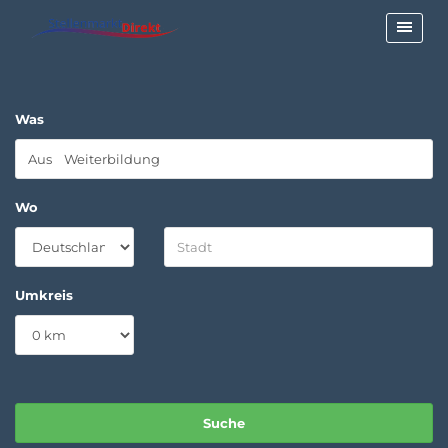
Was
Wo
Umkreis