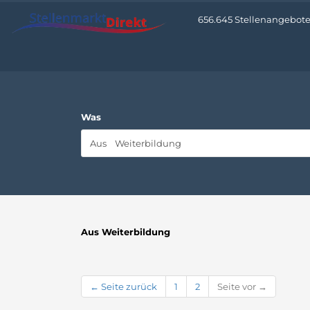
656.645 Stellenangebote •
Was
Aus Weiterbildung
← Seite zurück
1
2
Seite vor →