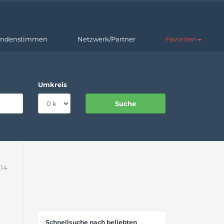
ndenstimmen
Netzwerk/Partner
Favoriten
Umkreis
 14
Schnellsuche nach beliebten