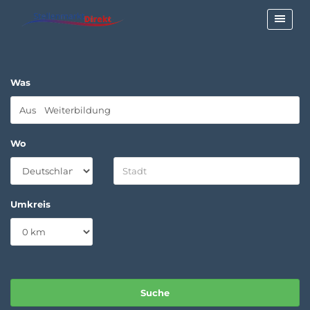
Was
Wo
Umkreis