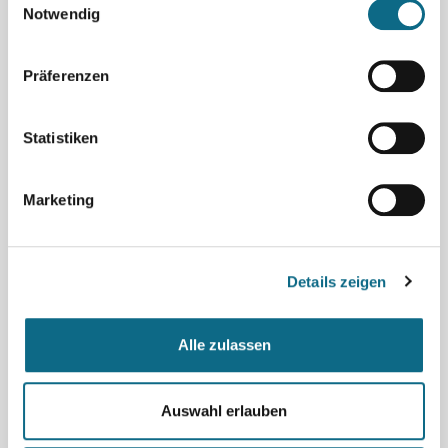
Notwendig
Diabetesberater DDG (m/w/d) Duale
Aus-/Weiterbildung
Präferenzen
m&i-Klinikgruppe Enzensberg
-
Unser Angebot Strukturiertes Einarbeitungskonzept mit persönlichem Paten Vielfältige Fort- und Weiterbildungsmöglichkeiten Sonderzahlungen (Urlaubsgeld, Jahressonderzahlung) Betriebliche Altersvorsorge und vermögenswirksame Leistungen 30 Tage Urlaub als feste Basis für die Erholung Flache Hierarchien und eine werteorientierte Führungskultur Betriebsfeier (Sommerfest, Weihnachtsfeier) Kostenfreie Nutzung unserer klinikeigenen MTT-Trainingsräume und Schwimmbäder Betriebliches Gesundheitsmanagemen…
Statistiken
Teilen
mehr ...
Marketing
← Seite zurück
1
2
Seite vor →
Details zeigen
Alle zulassen
Auswahl erlauben