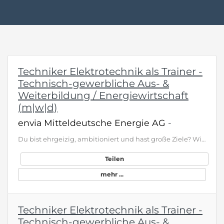
Techniker Elektrotechnik als Trainer -
Technisch-gewerbliche Aus- &
Weiterbildung / Energiewirtschaft
(m|w|d)
envia Mitteldeutsche Energie AG
-
Du bist ehrgeizig, ambitioniert und hast große Ziele? Wir auch! MITNETZ STROM ist der größte regionale Verteilernetzbetreiber in Mitteldeutschland. Wir sorgen Tag und Nacht für eine sichere Stromversorgung und machen unser Netz fit für die Energiezukunft. Sei auch du dabei! Deine Leidenschaft ist die Ausbildung junger Menschen? Für den Standort Halle (Saale) suchen wir dich als engagierten Trainer für die technisch-gewerbliche Aus- und Weiterbildung. Gemeinsam mit einem erfahrenen Team begleite…
Teilen
mehr ...
Techniker Elektrotechnik als Trainer -
Technisch-gewerbliche Aus- &