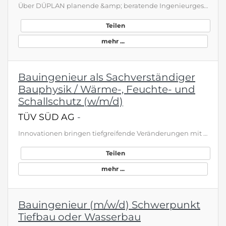
Über DÜPLAN planende &amp; beratende Ingenieurgesellschft mbH Was entsteht, wenn Leidenschaft und Expertise zusammentreffen, um die Zukunft zu formen? Wir haben es uns zur Aufgabe gemacht, eine moderne Infrastruktur zu schaffen, nachhaltige Lösungen zu integrieren und lebenswerte Räume zu gestalten. Als Planer und Berater in der Infrastrukturentwicklung, Wasserwirtschaft, Verkehrsanlagenplanung und im Leitungsmanagement suchen wir dich, um gemeinsam Projekte zu realisieren. Hier leistest du einen e…
Teilen
mehr ...
Bauingenieur als Sachverständiger
Bauphysik / Wärme-, Feuchte- und
Schallschutz (w/m/d)
TÜV SÜD AG
-
Innovationen bringen tiefgreifende Veränderungen mit sich und beeinflussen unser Leben in vielfältiger Weise. Bei TÜV SÜD sind wir in hohem Maße bestrebt, ein wichtiger Teil dieser Entwicklung und des Fortschritts zu sein. Wir sind von Anfang an dabei und begleiten diesen Prozess. Wir sorgen für eine sichere und nachhaltige Zukunft und schaffen Vertrauen in neue Technologien. Wir beraten, wir prüfen, wir zertifizieren. Für die Sicherheit von Menschen und der Gesellschaft fordern wir uns jeden T…
Teilen
mehr ...
Bauingenieur (m/w/d) Schwerpunkt
Tiefbau oder Wasserbau