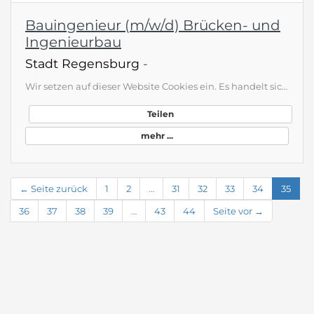
Bauingenieur (m/w/d) Brücken- und
Ingenieurbau
Stadt Regensburg
-
Wir setzen auf dieser Website Cookies ein. Es handelt sich bei den verwendeten Cookies um sogenannte "technisch notwendige Cookies", welche keine aktive Einwilligung des Benutzers erfordern. Weitere Informationen finden Sie in unserer Datenschutzerklärung. &gt; zurück zur Übersicht Bauingenieur /-in (m/w/d) Abteilung Brücken- und Ingenieurbau Stellen-Nr. 65-26:3859 Datum: 28.05.2026 Gemeinsam mit der Stadt Regensburg die Zukunft gestalten! Wir suchen für das Tiefbauamt, Abteilung Brücken- und Inge…
Teilen
mehr ...
← Seite zurück
1
2
…
31
32
33
34
35
36
37
38
39
…
43
44
Seite vor →