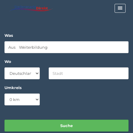
Was
Wo
Umkreis