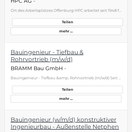
HPC AG
-
Ort des Arbeitsplatzes Offenburg HPC arbeitet seit 1948 für die Menschen in ihrer Umwelt: Wir sind Fachplaner und Experten für Böden und Grundwasser, Mineral- und Trinkwasser, Baugrund, Geotechnik und Tragwerksplanung im Spezialtiefbau, Siedlungswasserwirtschaft, Abfallwirtschaft, Flora und Fauna, Genehmigungsverfahren, Geothermie, Gebäudeschadstoffe und Rückbau von Gebäuden, Standortbewertungen, Arbeitssicherheit, Rohstoffe, Straßenplanung und Bauüberwachung sowie vieles mehr. Das Thema Nachha…
Teilen
mehr ...
Bauingenieur - Tiefbau &
Rohrvortrieb (m/w/d)
BRAMM Bau GmbH
-
Bauingenieur - Tiefbau &amp; Rohrvortrieb (m/w/d) Seit über 45 Jahren gehören wir zu den wichtigsten Spezialbauunternehmen für die grabenlose Verlegung und Sanierung von Rohren und Leitungen in Deutschland. Bei Bramm Bau planen und verlegen wir Rohre unter Straßen und Gewässern, damit Deutschland nicht den Anschluss verliert. Wir bohren wichtige Tunnel, verlegen bzw. sanieren Versorgungskanäle und Entsorgungskanäle, ohne die Umwelt oder Wohngebiete an der Oberfläche zu stören. Für diese wichtige Au…
Teilen
mehr ...
Bauingenieur (w/m/d) konstruktiver
Ingenieurbau - Außenstelle Netphen