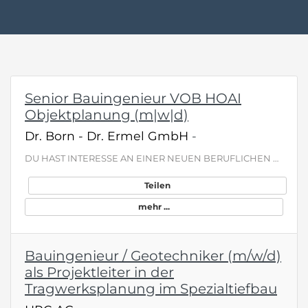
Senior Bauingenieur VOB HOAI
Objektplanung (m|w|d)
Dr. Born - Dr. Ermel GmbH
-
DU HAST INTERESSE AN EINER NEUEN BERUFLICHEN HERAUSFORDERUNG? Wir suchen zur Verstärkung unseres Teams in Frankfurt am Main nach erfahrenen Bauingenieuren (m|w|d) für unsere bundesweiten Projekte in der Objektplanung von Ingenieurbauwerken . WORAUF DU DICH FREUEN KANNST Unbefristete Festanstellung mit langfristiger Perspektive Arbeitgeberzuschuss zur betrieblichen Altersvorsorge Flexible Arbeitszeiten Ein teamorientiertes , respektvolles Arbeitsumfeld , in dem Leistung wertgeschätzt wird Intens…
Teilen
mehr ...
Bauingenieur / Geotechniker (m/w/d)
als Projektleiter in der
Tragwerksplanung im Spezialtiefbau