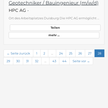
Geotechniker / Bauingenieur (m/w/d)
HPC AG
-
Ort des Arbeitsplatzes Duisburg Die HPC AG ermöglicht seit 1948 die Verwirklichung kühner Pläne: Von der Sanierung schadstoffbelasteter Böden, dem Bau von Mineralwasserbrunnen bis hin zum Erstellen hochqualitativer Baugrundgutachten – das Thema Nachhaltigkeit immer im Blick, entwickeln wir als Ingenieurunternehmen Lösungen für Flächenrecycling, Umwelt und Sicherheit sowie Infrastruktur. Wir arbeiten interdisziplinär, international und mit ingenieurwissenschaftlicher Genauigkeit. Fortschritt und…
Teilen
mehr ...
← Seite zurück
1
2
…
24
25
26
27
28
29
30
31
32
…
43
44
Seite vor →