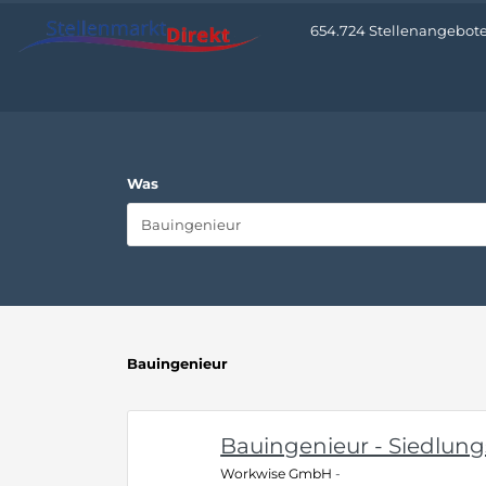
654.724 Stellenangebote 
Was
Bauingenieur
Bauingenieur - Siedlung
Workwise GmbH
-