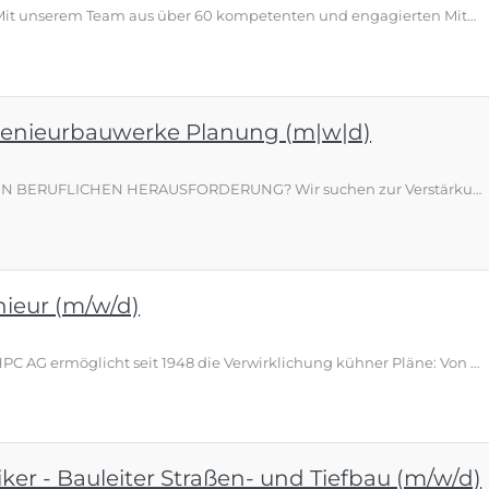
Über aqua consult Ingenieur GmbH Mit unserem Team aus über 60 kompetenten und engagierten Mitarbeitern realisieren wir erfolgreich Projekte mit den Schwerpunkten Umwelttechnik, Wasserwirtschaft und Abwasserbehandlung. Dabei bilden unsere langjährige wissenschaftliche Tätigkeit und unsere vielfältigen Erfahrungen in der Praxis eine perfekte Symbiose für innovative und effiziente Ergebnisse. Was erwartet dich? Du bearbeitest Planungen für wasserwirtschaftliche und umwelttechnische Anlagen Du bear…
genieurbauwerke Planung (m|w|d)
DU HAST INTERESSE AN EINER NEUEN BERUFLICHEN HERAUSFORDERUNG? Wir suchen zur Verstärkung unseres Teams in Frankfurt am Main nach erfahrenen Bauingenieuren (m|w|d) für unsere bundesweiten Projekte in der Objektplanung von Ingenieurbauwerken . WORAUF DU DICH FREUEN KANNST Unbefristete Festanstellung mit langfristiger Perspektive Arbeitgeberzuschuss zur betrieblichen Altersvorsorge Flexible Arbeitszeiten Ein teamorientiertes , respektvolles Arbeitsumfeld , in dem Leistung wertgeschätzt wird Intens…
nieur (m/w/d)
Ort des Arbeitsplatzes Duisburg Die HPC AG ermöglicht seit 1948 die Verwirklichung kühner Pläne: Von der Sanierung schadstoffbelasteter Böden, dem Bau von Mineralwasserbrunnen bis hin zum Erstellen hochqualitativer Baugrundgutachten – das Thema Nachhaltigkeit immer im Blick, entwickeln wir als Ingenieurunternehmen Lösungen für Flächenrecycling, Umwelt und Sicherheit sowie Infrastruktur. Wir arbeiten interdisziplinär, international und mit ingenieurwissenschaftlicher Genauigkeit. Fortschritt und…
er - Bauleiter Straßen- und Tiefbau (m/w/d)