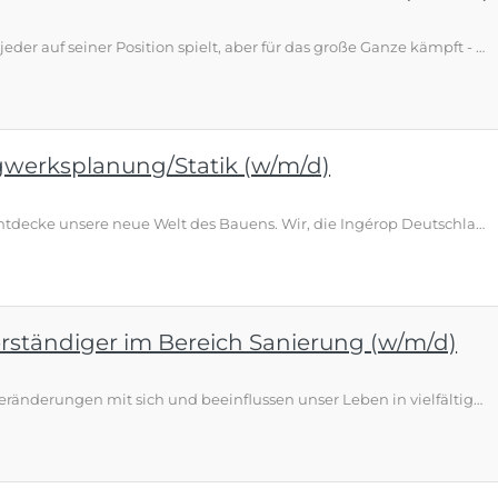
Sie werden Teil eines Teams, bei dem jeder auf seiner Position spielt, aber für das große Ganze kämpft - als Spieler in der großen Brodbeck-Mannschaft wie auch in den vielen kleinen Teams im Büro oder auf unseren Baustellen. Sie bringen den Teamgeist und die Leistungsbereitschaft mit, es passt fachlich und dazu sitzt das Herz am richtigen Fleck. Dann nehmen wir Sie gern in unser Team auf, entwickeln Sie weiter und bleiben Ihnen durch dick und dünn treu. Das nennen wir den Brodbeck- Spirit. Vers…
gwerksplanung/Statik (w/m/d)
Gestalte deine Zukunft bei Ingérop Entdecke unsere neue Welt des Bauens. Wir, die Ingérop Deutschland GmbH und Tochtergesellschaften IBF Ingenieurgesellschaft mbH, Hyna Weiß Bauingenieure GmbH und Bollinger Fehlig Architekten BDA sind mit über 400 Mitarbeitenden an 13 Standorten in allen Bausektoren aktiv - im Städtebau, Mobilität und Transport, Wasser und Umwelt, Hochbau, Energie und Industrie. Ob groß oder klein, vor Ort oder international: In jedem Projekt können wir gemeinsam etwas bewirk…
rständiger im Bereich Sanierung (w/m/d)
Innovationen bringen tiefgreifende Veränderungen mit sich und beeinflussen unser Leben in vielfältiger Weise. Bei TÜV SÜD sind wir in hohem Maße bestrebt, ein wichtiger Teil dieser Entwicklung und des Fortschritts zu sein. Wir sind von Anfang an dabei und begleiten diesen Prozess. Wir sorgen für eine sichere und nachhaltige Zukunft und schaffen Vertrauen in neue Technologien. Wir beraten, wir prüfen, wir zertifizieren. Für die Sicherheit von Menschen und der Gesellschaft fordern wir uns jeden T…