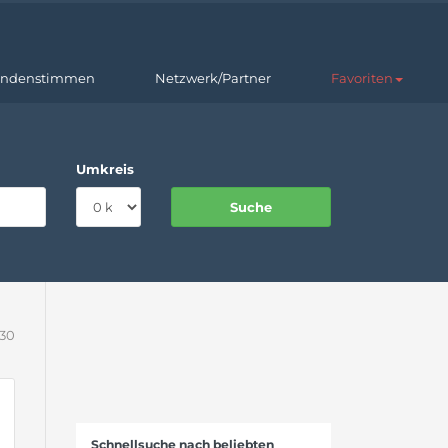
ndenstimmen
Netzwerk/Partner
Favoriten
Umkreis
430
Schnellsuche nach beliebten