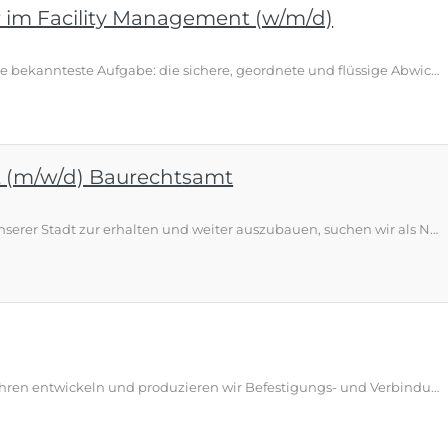
r im Facility Management (w/m/d)
Safety first - und sehr viel mehr. Unsere bekannteste Aufgabe: die sichere, geordnete und flüssige Abwicklung des Flugverkehrs in Deutschland - durch exzellent ausgebildete Fluglotsinnen und -lotsen. Als Arbeitgeber mit über 5.600 Mitarbeitenden sind wir aber breiter aufgestellt: In unserer Zentrale, den Niederlassungen und an den Tower-Standorten bieten wir in vielen Bereichen attraktive Berufsperspektiven. Mit Menschen, die ihren Job lieben, und in einem Umfeld, das gefühlt familiären Charakt…
t (m/w/d) Baurechtsamt
Um auch weiterhin die Attraktivität unserer Stadt zur erhalten und weiter auszubauen, suchen wir als Nachfolge für unser Baurechtsamt einen Stadtbaumeister (m/w/d) als Bauingenieur/Architekt (m/w/d) Baurechtsamt Ihre Aufgaben: Sie sind für die bautechnische Bearbeitung und Prüfung von Baugesuchen zuständig. Sie führen erforderliche Bauüberwachungen und Bauabnahmen durch. Sie sind enger Partner für Bauwillige und Architekten in baurechtlichen Fragen und beraten diese auf Augenhöhe. Sie arbeiten …
Bauingenieur (m/w/d) Seit über 50 Jahren entwickeln und produzieren wir Befestigungs- und Verbindungslösungen aus Kunststoff, Stahl und Beton für die Bauindustrie. Unsere Produkte kommen in anspruchsvollen Bauprojekten im In- und Ausland zum Einsatz. Als familiengeführtes Unternehmen setzen wir auf direkte Kommunikation, kurze Entscheidungswege und eine Zusammenarbeit auf Augenhöhe. Gute Ideen finden bei uns schnell Gehör und können ohne lange Abstimmungswege umgesetzt werden. Bauingenieur – An…