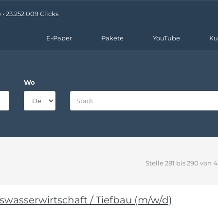
• 23.252.009 Clicks
E-Paper
Pakete
YouTube
Ku
Wo
Stelle 281 bis 290 von 
swasserwirtschaft / Tiefbau (m/w/d)