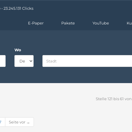
 23.245.131 Clicks
E-Paper
Pakete
YouTube
Ku
Wo
Stelle 121 bis 61 von
7
Seite vor →