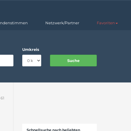
ndenstimmen
Netzwerk/Partner
Favoriten
Umkreis
 61
Schnellsuche nach beliebten