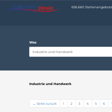
656.660 Stellenangebote •
Was
Industrie und Handwerk
← Seite zurück
1
2
3
4
5
6